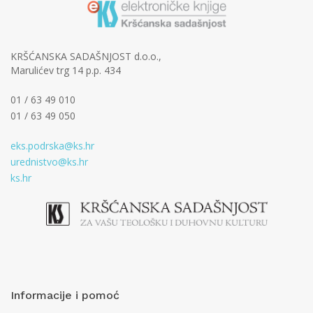
KRŠĆANSKA SADAŠNJOST d.o.o.,
Marulićev trg 14 p.p. 434
01 / 63 49 010
01 / 63 49 050
eks.podrska@ks.hr
urednistvo@ks.hr
ks.hr
Informacije i pomoć