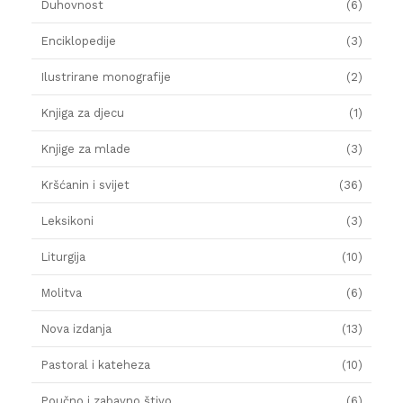
Duhovnost
(6)
Enciklopedije
(3)
Ilustrirane monografije
(2)
Knjiga za djecu
(1)
Knjige za mlade
(3)
Kršćanin i svijet
(36)
Leksikoni
(3)
Liturgija
(10)
Molitva
(6)
Nova izdanja
(13)
Pastoral i kateheza
(10)
Poučno i zabavno štivo
(6)