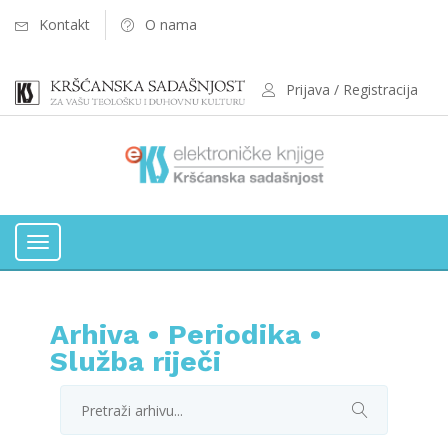
Kontakt
O nama
Prijava / Registracija
Toggle
navigation
Arhiva
•
Periodika
•
Služba riječi