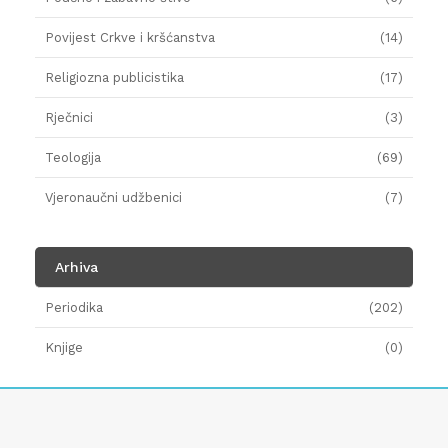
Povijest Crkve i kršćanstva
(14)
Religiozna publicistika
(17)
Rječnici
(3)
Teologija
(69)
Vjeronaučni udžbenici
(7)
Arhiva
Periodika
(202)
Knjige
(0)