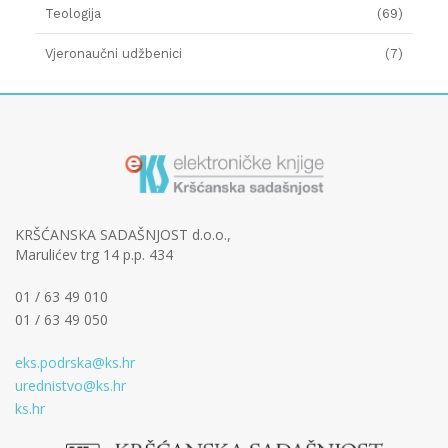
Teologija
(69)
Vjeronaučni udžbenici
(7)
KRŠĆANSKA SADAŠNJOST d.o.o.,
Marulićev trg 14 p.p. 434
01 / 63 49 010
01 / 63 49 050
eks.podrska@ks.hr
urednistvo@ks.hr
ks.hr