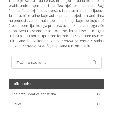
Lijepo je zamisliti da će nas kroz godinu dana koja dolazi
pratiti anđeo vjernosti ili anđeo nježnosti, da nam Bog
šalje anđela koji će nas uvesti u tajnu smirenosti ili ljubavi.
Kroz različite vrline koje autor pridaje pojedinim anđelima
na jednostavan su način opisane snage koje oblikuju naš
život, potencijali koji ga preobražavaju, koji nas mogu više
suobličavati izvornoj slici, onome kakvi bismo mogli i
trebali biti. Ti potencijali transformacije izlaze nam ususret
u liku anđela. Nakon knjige
50 anđela za godinu
, sada i
knjiga
50 anđela za dušu
, napisana u istome stilu.
Biblioteke
Analecta Croatica christiana
(2)
Biblica
(7)