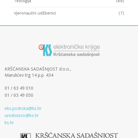
Teologija
(69)
Vjeronaučni udžbenici
(7)
KRŠĆANSKA SADAŠNJOST d.o.o.,
Marulićev trg 14 p.p. 434
01 / 63 49 010
01 / 63 49 050
eks.podrska@ks.hr
urednistvo@ks.hr
ks.hr