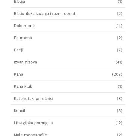
Biblija
(1)
Bibliofilska izdanja i razni reprinti
(2)
Dokumenti
(14)
Ekumena
(2)
Eseji
(7)
Izvan nizova
(41)
Kana
(207)
Kana klub
(1)
Katehetski priručnici
(8)
Koncil
(3)
Liturgijska pomagala
(12)
Male monografije
(2)