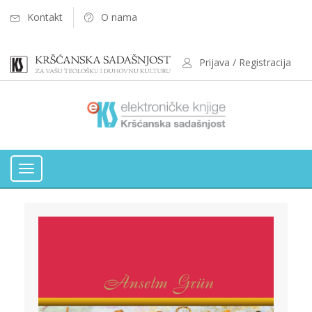
Kontakt
O nama
Prijava / Registracija
Toggle
navigation