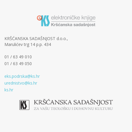
KRŠĆANSKA SADAŠNJOST d.o.o.,
Marulićev trg 14 p.p. 434
01 / 63 49 010
01 / 63 49 050
eks.podrska@ks.hr
urednistvo@ks.hr
ks.hr