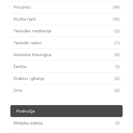
Priručnici
(14)
Služba riječi
(12)
Teološke meditacije
(2)
Teološki radovi
(7)
Volumina theologica
(5)
Žarišta
(1)
Znakovi i gibanja
(2)
Zrno
(2)
Područja
Biblijska izdanja
(1)