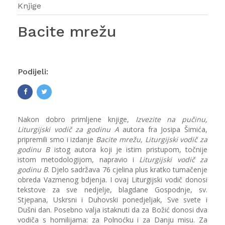
Knjige
Bacite mrežu
Podijeli:
Nakon dobro primljene knjige,
Izvezite na pučinu,
Liturgijski vodič za godinu A
autora fra Josipa Šimića,
pripremili smo i izdanje
Bacite mrežu, Liturgijski vodič za
godinu B
istog autora koji je istim pristupom, točnije
istom metodologijom, napravio i
Liturgijski vodič za
godinu B
. Djelo sadržava 76 cjelina plus kratko tumačenje
obreda Vazmenog bdjenja. I ovaj Liturgijski vodič donosi
tekstove za sve nedjelje, blagdane Gospodnje, sv.
Stjepana, Uskrsni i Duhovski ponedjeljak, Sve svete i
Dušni dan. Posebno valja istaknuti da za Božić donosi dva
vodiča s homilijama: za Polnoćku i za Danju misu. Za