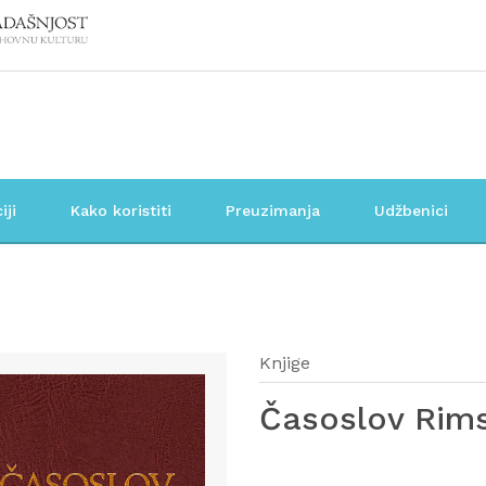
iji
Kako koristiti
Preuzimanja
Udžbenici
Knjige
Časoslov Rims