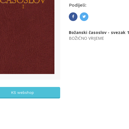
Podijeli:
Božanski časoslov - svezak 
BOŽIĆNO VRIJEME
KS webshop