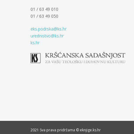
01 / 63 49 010
01 / 63 49 050
eks.podrska@ks.hr
urednistvo@ks.hr
ks.hr
2021 Sva prava pridržama © eknjige.ks.hr