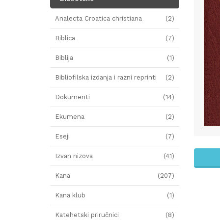
Analecta Croatica christiana
(2)
Biblica
(7)
Biblija
(1)
Bibliofilska izdanja i razni reprinti
(2)
Dokumenti
(14)
Ekumena
(2)
Eseji
(7)
Izvan nizova
(41)
Kana
(207)
Kana klub
(1)
Katehetski priručnici
(8)