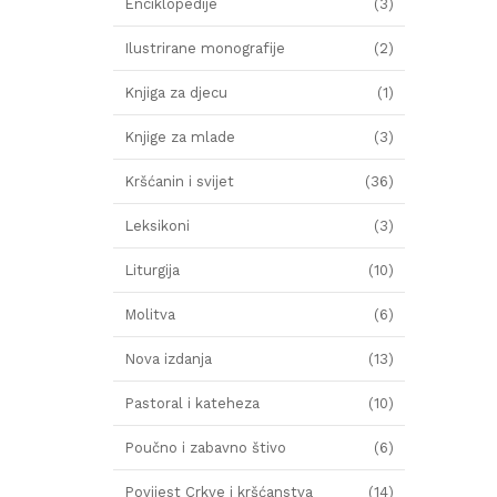
Enciklopedije
(3)
Ilustrirane monografije
(2)
Knjiga za djecu
(1)
Knjige za mlade
(3)
Kršćanin i svijet
(36)
Leksikoni
(3)
Liturgija
(10)
Molitva
(6)
Nova izdanja
(13)
Pastoral i kateheza
(10)
Poučno i zabavno štivo
(6)
Povijest Crkve i kršćanstva
(14)