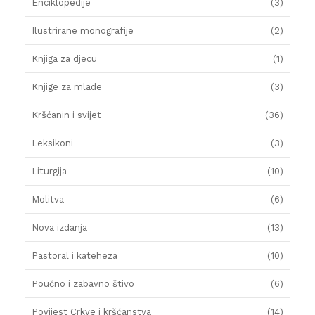
Enciklopedije
(3)
Ilustrirane monografije
(2)
Knjiga za djecu
(1)
Knjige za mlade
(3)
Kršćanin i svijet
(36)
Leksikoni
(3)
Liturgija
(10)
Molitva
(6)
Nova izdanja
(13)
Pastoral i kateheza
(10)
Poučno i zabavno štivo
(6)
Povijest Crkve i kršćanstva
(14)