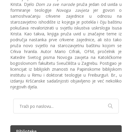
Krista. Djelo
Dom za sve narode
pruža jedan od uvida u
formiranje teologije
Novoga zavjeta
jer govori o
samoshvaćanju crkvene zajednice u odnosu na
starozavjetno ishodište iz kojega je potekla i čiju baštinu
pokušava revalorizirati u svjetlu iskustva uskrsloga Isusa
Krista. Kao takva, knjiga pruža uvid u značajne teme iz
područja nastanka prve crkvene zajednice, ali isto tako
pruža novo svjetlo na starozavjetnu baštinu kojom se
Crkva hranila. Autor Mario Cifrak, OFM, pročelnik je
Katedre Svetog pisma Novoga zavjeta na Katoličkome
bogoslovnom fakultetu Sveučilišta u Zagrebu. Postigao je
licencijat iz biblijskih znanosti na Papinskome biblijskom
institutu u Rimu i doktorat teologije u Freiburgu/i. Br., u
izdanju Kršćanske sadašnjosti objavljeno je već nekoliko
njegovih djela.
Biblioteke