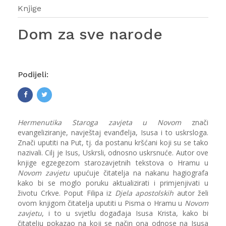
Knjige
Dom za sve narode
Podijeli:
Hermenutika Staroga zavjeta u Novom
znači
evangeliziranje, navještaj evanđelja, Isusa i to uskrsloga.
Znači uputiti na Put, tj. da postanu kršćani koji su se tako
nazivali. Cilj je Isus, Uskrsli, odnosno uskrsnuće. Autor ove
knjige egzegezom starozavjetnih tekstova o Hramu u
Novom zavjetu
upućuje čitatelja na nakanu hagiografa
kako bi se moglo poruku aktualizirati i primjenjivati u
životu Crkve. Poput Filipa iz
Djela apostolskih
autor želi
ovom knjigom čitatelja uputiti u Pisma o Hramu u
Novom
zavjetu
, i to u svjetlu događaja Isusa Krista, kako bi
čitatelju pokazao na koji se način ona odnose na Isusa