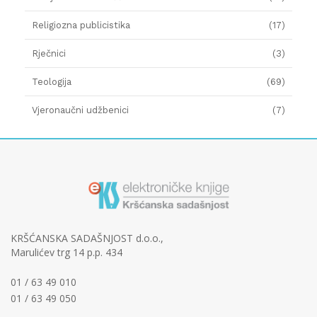
Religiozna publicistika
(17)
Rječnici
(3)
Teologija
(69)
Vjeronaučni udžbenici
(7)
KRŠĆANSKA SADAŠNJOST d.o.o.,
Marulićev trg 14 p.p. 434
01 / 63 49 010
01 / 63 49 050