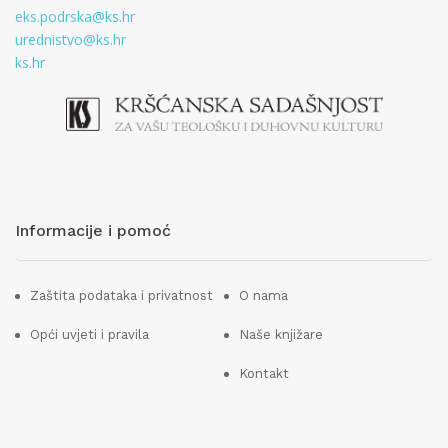
eks.podrska@ks.hr
urednistvo@ks.hr
ks.hr
Informacije i pomoć
Zaštita podataka i privatnost
O nama
Opći uvjeti i pravila
Naše knjižare
Kontakt