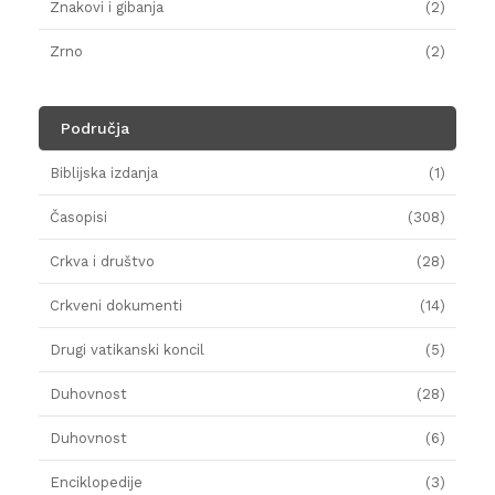
Znakovi i gibanja
(2)
Zrno
(2)
Područja
Biblijska izdanja
(1)
Časopisi
(308)
Crkva i društvo
(28)
Crkveni dokumenti
(14)
Drugi vatikanski koncil
(5)
Duhovnost
(28)
Duhovnost
(6)
Enciklopedije
(3)