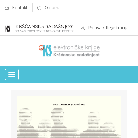
Kontakt
O nama
Prijava / Registracija
Toggle
navigation