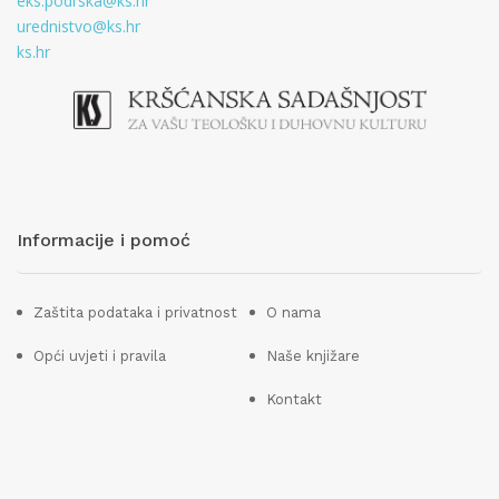
eks.podrska@ks.hr
urednistvo@ks.hr
ks.hr
Informacije i pomoć
Zaštita podataka i privatnost
O nama
Opći uvjeti i pravila
Naše knjižare
Kontakt