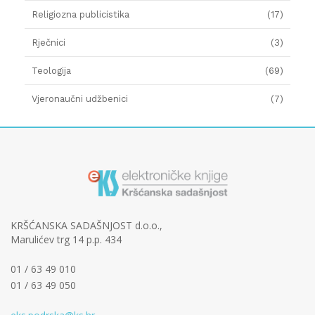
Religiozna publicistika
(17)
Rječnici
(3)
Teologija
(69)
Vjeronaučni udžbenici
(7)
KRŠĆANSKA SADAŠNJOST d.o.o.,
Marulićev trg 14 p.p. 434
01 / 63 49 010
01 / 63 49 050