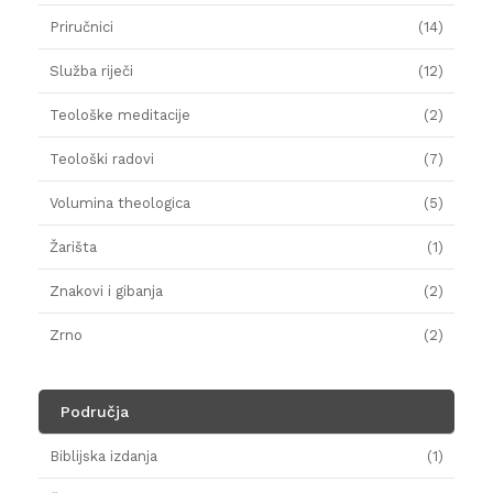
Priručnici
(14)
Služba riječi
(12)
Teološke meditacije
(2)
Teološki radovi
(7)
Volumina theologica
(5)
Žarišta
(1)
Znakovi i gibanja
(2)
Zrno
(2)
Područja
Biblijska izdanja
(1)