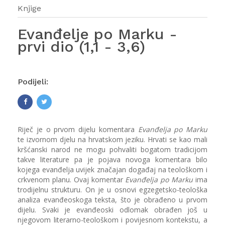
Knjige
Evanđelje po Marku -
prvi dio (1,1 - 3,6)
Podijeli:
Riječ je o prvom dijelu komentara
Evanđelja po Marku
te izvornom djelu na hrvatskom jeziku. Hrvati se kao mali
kršćanski narod ne mogu pohvaliti bogatom tradicijom
takve literature pa je pojava novoga komentara bilo
kojega evanđelja uvijek značajan događaj na teološkom i
crkvenom planu. Ovaj komentar
Evanđelja po Marku
ima
trodijelnu strukturu. On je u osnovi egzegetsko-teološka
analiza evanđeoskoga teksta, što je obrađeno u prvom
dijelu. Svaki je evanđeoski odlomak obrađen još u
njegovom literarno-teološkom i povijesnom kontekstu, a