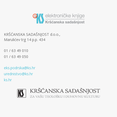
KRŠĆANSKA SADAŠNJOST d.o.o.,
Marulićev trg 14 p.p. 434
01 / 63 49 010
01 / 63 49 050
eks.podrska@ks.hr
urednistvo@ks.hr
ks.hr