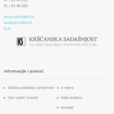
01 / 63 49 050
eks.podrska@ks.hr
urednistvo@ks.hr
ks.hr
Informacije i pomoć
Zaštita podataka i privatnost
O nama
Opći uvjeti i pravila
Naše knjižare
Kontakt