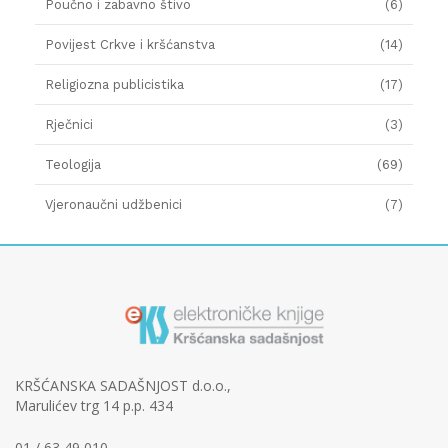
Poučno i zabavno štivo
(6)
Povijest Crkve i kršćanstva
(14)
Religiozna publicistika
(17)
Rječnici
(3)
Teologija
(69)
Vjeronaučni udžbenici
(7)
KRŠĆANSKA SADAŠNJOST d.o.o.,
Marulićev trg 14 p.p. 434
01 / 63 49 010