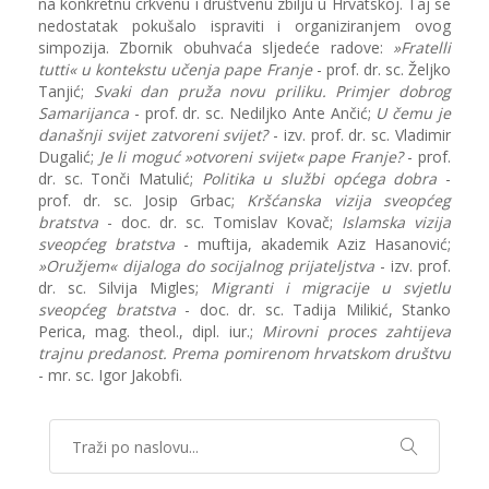
na konkretnu crkvenu i društvenu zbilju u Hrvatskoj. Taj se
nedostatak pokušalo ispraviti i organiziranjem ovog
simpozija. Zbornik obuhvaća sljedeće radove:
»Fratelli
tutti« u kontekstu učenja pape Franje
- prof. dr. sc. Željko
Tanjić;
Svaki dan pruža novu priliku. Primjer dobrog
Samarijanca
- prof. dr. sc. Nediljko Ante Ančić;
U čemu je
današnji svijet zatvoreni svijet?
- izv. prof. dr. sc. Vladimir
Dugalić;
Je li moguć »otvoreni svijet« pape Franje?
- prof.
dr. sc. Tonči Matulić;
Politika u službi općega dobra
-
prof. dr. sc. Josip Grbac;
Kršćanska vizija sveopćeg
bratstva
- doc. dr. sc. Tomislav Kovač;
Islamska vizija
sveopćeg bratstva
- muftija, akademik Aziz Hasanović;
»Oružjem« dijaloga do socijalnog prijateljstva
- izv. prof.
dr. sc. Silvija Migles;
Migranti i migracije u svjetlu
sveopćeg bratstva
- doc. dr. sc. Tadija Milikić, Stanko
Perica, mag. theol., dipl. iur.;
Mirovni proces zahtijeva
trajnu predanost. Prema pomirenom hrvatskom društvu
- mr. sc. Igor Jakobfi.