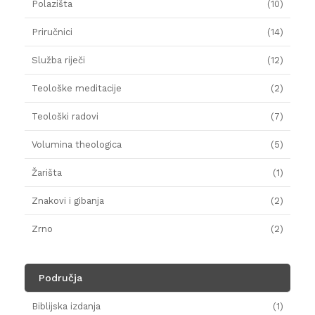
Polazišta
(10)
Priručnici
(14)
Služba riječi
(12)
Teološke meditacije
(2)
Teološki radovi
(7)
Volumina theologica
(5)
Žarišta
(1)
Znakovi i gibanja
(2)
Zrno
(2)
Područja
Biblijska izdanja
(1)