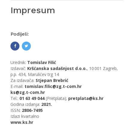
Impresum
Podijeli:
Urednik:
Tomislav Filić
Izdavač:
Kršćanska sadašnjost d.o.o.
, 10 001 Zagreb,
p.p. 434, Marulićev trg 14
Za izdavača:
Stjepan Brebrić
E-mail:
tomislav.filic@zg.t-com.hr
ks@zg.t-com.hr
Tel.:
01 63 49 044
(Pretplata);
pretplata@ks.hr
Godina izdanja:
2021.
ISSN:
2806-7495
Izlazi kvartalno
www.ks.hr