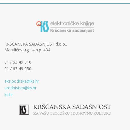
KRŠĆANSKA SADAŠNJOST d.o.o.,
Marulićev trg 14 p.p. 434
01 / 63 49 010
01 / 63 49 050
eks.podrska@ks.hr
urednistvo@ks.hr
ks.hr