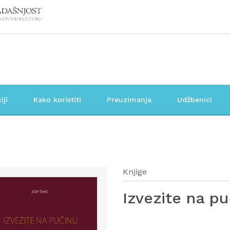
iji
Kako koristiti
Preuzimanja
Udžbenici
Knjige
Izvezite na p