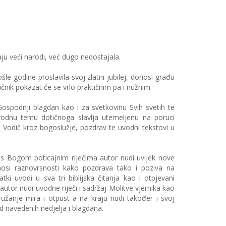
ju veći narodi, već dugo nedostajala.
šle godine proslavila svoj zlatni jubilej, donosi građu
ručnik pokazat će se vrlo praktičnim pa i nužnim.
Gospodnji blagdan kao i za svetkovinu Svih svetih te
vodnu temu dotičnoga slavlja utemeljenu na poruci
di Vodič kroz bogoslužje, pozdrav te uvodni tekstovi u
s Bogom poticajnim riječima autor nudi uvijek nove
nosi raznovrsnosti kako pozdrava tako i poziva na
ki uvodi u sva tri biblijska čitanja kao i otpjevani
autor nudi uvodne riječi i sadržaj Molitve vjernika kao
užanje mira i otpust a na kraju nudi također i svoj
d navedenih nedjelja i blagdana.