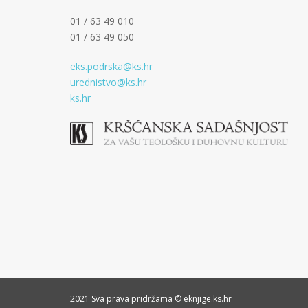
01 / 63 49 010
01 / 63 49 050
eks.podrska@ks.hr
urednistvo@ks.hr
ks.hr
2021 Sva prava pridržama © eknjige.ks.hr