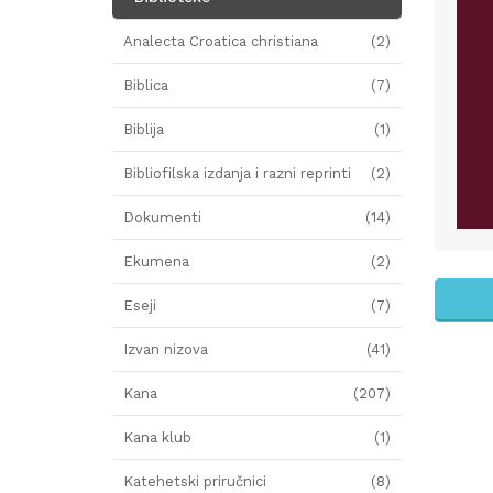
Analecta Croatica christiana
(2)
Biblica
(7)
Biblija
(1)
Bibliofilska izdanja i razni reprinti
(2)
Dokumenti
(14)
Ekumena
(2)
Eseji
(7)
Izvan nizova
(41)
Kana
(207)
Kana klub
(1)
Katehetski priručnici
(8)