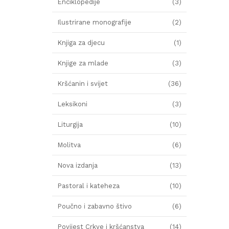
Enciklopedije
(3)
Ilustrirane monografije
(2)
Knjiga za djecu
(1)
Knjige za mlade
(3)
Kršćanin i svijet
(36)
Leksikoni
(3)
Liturgija
(10)
Molitva
(6)
Nova izdanja
(13)
Pastoral i kateheza
(10)
Poučno i zabavno štivo
(6)
Povijest Crkve i kršćanstva
(14)