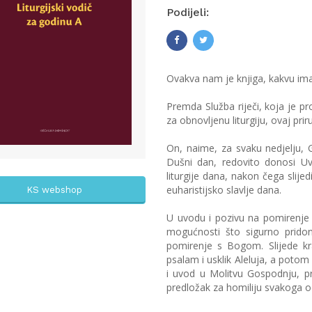
Podijeli:
Ovakva nam je knjiga, kakvu ima
Premda Služba riječi, koja je pro
za obnovljenu liturgiju, ovaj pri
On, naime, za svaku nedjelju, 
Dušni dan, redovito donosi U
liturgije dana, nakon čega slije
euharistijsko slavlje dana.
KS webshop
U uvodu i pozivu na pomirenje 
mogućnosti što sigurno prido
pomirenje s Bogom. Slijede krat
psalam i usklik Aleluja, a potom 
i uvod u Molitvu Gospodnju, pr
predložak za homiliju svakoga o