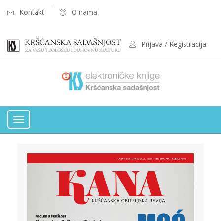
Kontakt
O nama
Prijava / Registracija
Toggle
navigation