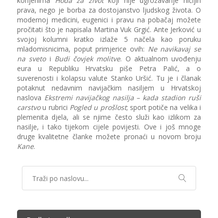
korijenima
Hoda za život
koji nije ugrožavanje ničijih
prava, nego je borba za dostojanstvo ljudskog života. O
modernoj medicini, eugenici i pravu na pobačaj možete
pročitati što je napisala Martina Vuk Grgić. Ante Jerković u
svojoj kolumni kratko izlaže 5 načela kao poruku
mladomisnicima, poput primjerice ovih:
Ne navikavaj se
na sveto
i
Budi čovjek molitve
. O aktualnom uvođenju
eura u Republiku Hrvatsku piše Petra Palić, a o
suverenosti i kolapsu valute Stanko Uršić. Tu je i članak
potaknut nedavnim navijačkim nasiljem u Hrvatskoj
naslova
Ekstremi navijačkog nasilja – kada stadion ruši
carstvo
u rubrici
Pogled u prošlost
; sport potiče na velika i
plemenita djela, ali se njime često služi kao izlikom za
nasilje, i tako tijekom cijele povijesti. Ove i još mnoge
druge kvalitetne članke možete pronaći u novom broju
Kane
.