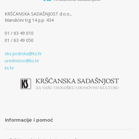
KRŠĆANSKA SADAŠNJOST d.o.o.,
Marulićev trg 14 p.p. 434
01 / 63 49 010
01 / 63 49 050
eks.podrska@ks.hr
urednistvo@ks.hr
ks.hr
Informacije i pomoć