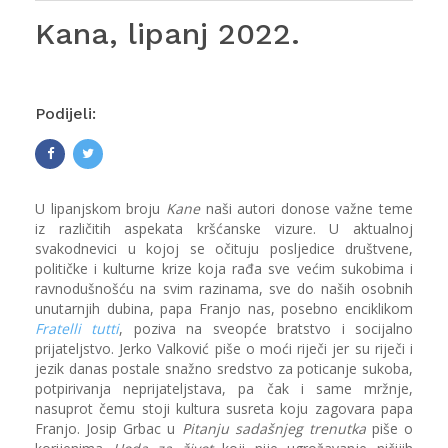
Kana, lipanj 2022.
Podijeli:
U lipanjskom broju
Kane
naši autori donose važne teme
iz različitih aspekata kršćanske vizure. U aktualnoj
svakodnevici u kojoj se očituju posljedice društvene,
političke i kulturne krize koja rađa sve većim sukobima i
ravnodušnošću na svim razinama, sve do naših osobnih
unutarnjih dubina, papa Franjo nas, posebno enciklikom
Fratelli tutti
, poziva na sveopće bratstvo i socijalno
prijateljstvo. Jerko Valković piše o moći riječi jer su riječi i
jezik danas postale snažno sredstvo za poticanje sukoba,
potpirivanja neprijateljstava, pa čak i same mržnje,
nasuprot čemu stoji kultura susreta koju zagovara papa
Franjo. Josip Grbac u
Pitanju sadašnjeg trenutka
piše o