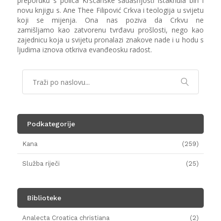
preporuku s polica Kršćanske sadašnjosti istaknula bih i
novu knjigu s. Ane Thee Filipović Crkva i teologija u svijetu
koji se mijenja. Ona nas poziva da Crkvu ne
zamišljamo kao zatvorenu tvrđavu prošlosti, nego kao
zajednicu koja u svijetu pronalazi znakove nade i u hodu s
ljudima iznova otkriva evanđeosku radost.
Podkategorije
Kana
(259)
Služba riječi
(25)
Biblioteke
Analecta Croatica christiana
(2)