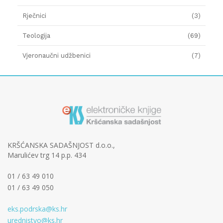
Rječnici
(3)
Teologija
(69)
Vjeronaučni udžbenici
(7)
KRŠĆANSKA SADAŠNJOST d.o.o.,
Marulićev trg 14 p.p. 434
01 / 63 49 010
01 / 63 49 050
eks.podrska@ks.hr
urednistvo@ks.hr