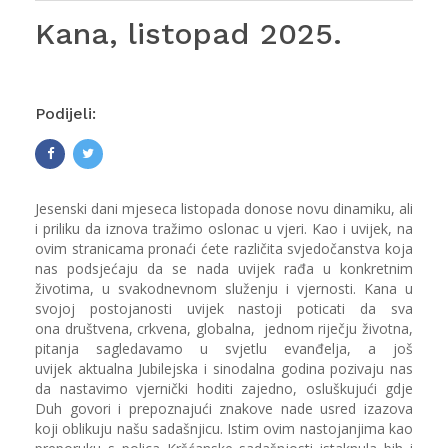
Kana, listopad 2025.
Podijeli:
Jesenski dani mjeseca listopada donose novu dinamiku, ali
i priliku da iznova tražimo oslonac u vjeri. Kao i uvijek, na
ovim stranicama pronaći ćete različita svjedočanstva koja
nas podsjećaju da se nada uvijek rađa u konkretnim
životima, u svakodnevnom služenju i vjernosti. Kana u
svojoj postojanosti uvijek nastoji poticati da sva
ona društvena, crkvena, globalna, jednom riječju životna,
pitanja sagledavamo u svjetlu evanđelja, a još
uvijek aktualna Jubilejska i sinodalna godina pozivaju nas
da nastavimo vjernički hoditi zajedno, osluškujući gdje
Duh govori i prepoznajući znakove nade usred izazova
koji oblikuju našu sadašnjicu. Istim ovim nastojanjima kao