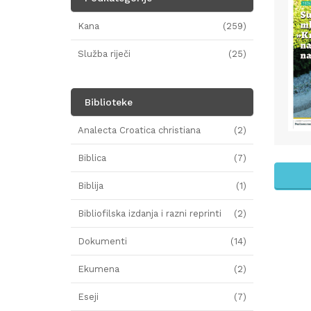
Kana
(259)
Služba riječi
(25)
Biblioteke
Analecta Croatica christiana
(2)
Biblica
(7)
Biblija
(1)
Bibliofilska izdanja i razni reprinti
(2)
Dokumenti
(14)
Ekumena
(2)
Eseji
(7)