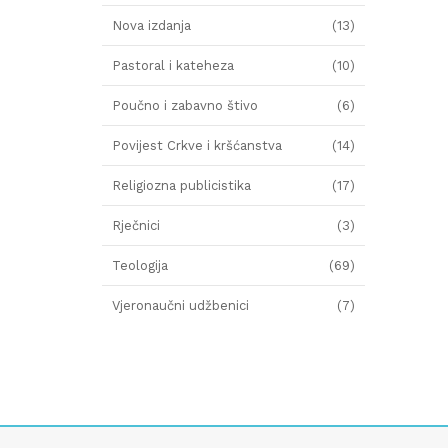
Nova izdanja
(13)
Pastoral i kateheza
(10)
Poučno i zabavno štivo
(6)
Povijest Crkve i kršćanstva
(14)
Religiozna publicistika
(17)
Rječnici
(3)
Teologija
(69)
Vjeronaučni udžbenici
(7)