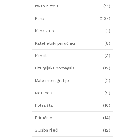
Izvan nizova
(41)
Kana
(207)
Kana klub
(1)
Katehetski priručnici
(8)
Koncil
(3)
Liturgijska pomagala
(12)
Male monografije
(2)
Metanoja
(9)
Polazišta
(10)
Priručnici
(14)
Služba riječi
(12)