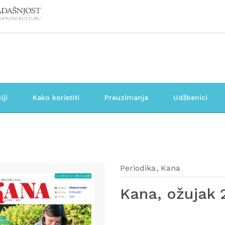
iji
Kako koristiti
Preuzimanja
Udžbenici
Periodika
Kana
Kana, ožujak 