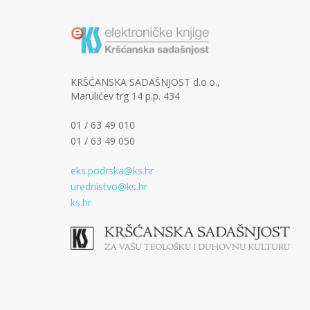
KRŠĆANSKA SADAŠNJOST d.o.o.,
Marulićev trg 14 p.p. 434
01 / 63 49 010
01 / 63 49 050
eks.podrska@ks.hr
urednistvo@ks.hr
ks.hr