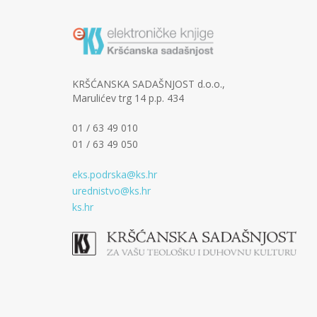
KRŠĆANSKA SADAŠNJOST d.o.o.,
Marulićev trg 14 p.p. 434
01 / 63 49 010
01 / 63 49 050
eks.podrska@ks.hr
urednistvo@ks.hr
ks.hr