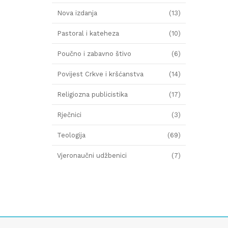
Nova izdanja
(13)
Pastoral i kateheza
(10)
Poučno i zabavno štivo
(6)
Povijest Crkve i kršćanstva
(14)
Religiozna publicistika
(17)
Rječnici
(3)
Teologija
(69)
Vjeronaučni udžbenici
(7)