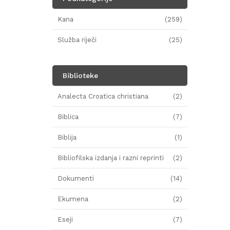
Kana
(259)
Služba riječi
(25)
Biblioteke
Analecta Croatica christiana
(2)
Biblica
(7)
Biblija
(1)
Bibliofilska izdanja i razni reprinti
(2)
Dokumenti
(14)
Ekumena
(2)
Eseji
(7)