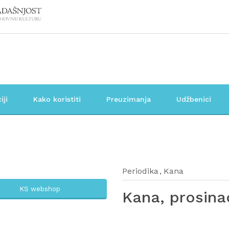
iji
Kako koristiti
Preuzimanja
Udžbenici
Periodika
Kana
KS webshop
Kana, prosina