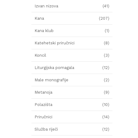
Izvan nizova
(41)
Kana
(207)
Kana klub
(1)
Katehetski priručnici
(8)
Koncil
(3)
Liturgijska pomagala
(12)
Male monografije
(2)
Metanoja
(9)
Polazišta
(10)
Priručnici
(14)
Služba riječi
(12)