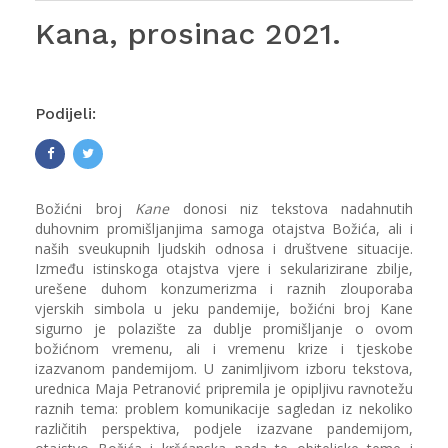
Kana, prosinac 2021.
Podijeli:
Božićni broj
Kane
donosi niz tekstova nadahnutih
duhovnim promišljanjima samoga otajstva Božića, ali i
naših sveukupnih ljudskih odnosa i društvene situacije.
Između istinskoga otajstva vjere i sekularizirane zbilje,
urešene duhom konzumerizma i raznih zlouporaba
vjerskih simbola u jeku pandemije, božićni broj Kane
sigurno je polazište za dublje promišljanje o ovom
božićnom vremenu, ali i vremenu krize i tjeskobe
izazvanom pandemijom. U zanimljivom izboru tekstova,
urednica Maja Petranović pripremila je opipljivu ravnotežu
raznih tema: problem komunikacije sagledan iz nekoliko
različitih perspektiva, podjele izazvane pandemijom,