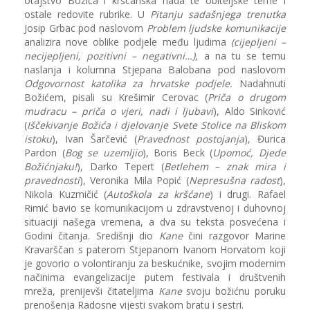
otajstvo Božića i kršćanska nada te obiteljske teme i
ostale redovite rubrike. U
Pitanju sadašnjega trenutka
Josip Grbac pod naslovom
Problem ljudske komunikacije
analizira nove oblike podjele među ljudima
(cijepljeni –
necijepljeni, pozitivni – negativni…)
, a na tu se temu
naslanja i kolumna Stjepana Balobana pod naslovom
Odgovornost katolika za hrvatske podjele.
Nadahnuti
Božićem, pisali su Krešimir Cerovac (
Priča o drugom
mudracu – priča o vjeri, nadi i ljubavi
), Aldo Sinković
(
Iščekivanje Božića i djelovanje Svete Stolice na Bliskom
istoku
), Ivan Šarčević (
Pravednost postojanja
), Đurica
Pardon (
Bog se uzemljio
), Boris Beck (
Upomoć, Djede
Božićnjaku!
), Darko Tepert (
Betlehem – znak mira i
pravednosti
), Veronika Mila Popić (
Nepresušna radost
),
Nikola Kuzmičić (
Autoškola za kršćane
) i drugi. Rafael
Rimić bavio se komunikacijom u zdravstvenoj i duhovnoj
situaciji našega vremena, a dva su teksta posvećena i
Godini čitanja. Središnji dio
Kane
čini razgovor Marine
Kravarščan s paterom Stjepanom Ivanom Horvatom koji
je govorio o volontiranju za beskućnike, svojim modernim
načinima evangelizacije putem festivala i društvenih
mreža, prenijevši čitateljima
Kane
svoju božićnu poruku
prenošenja Radosne vijesti svakom bratu i sestri.