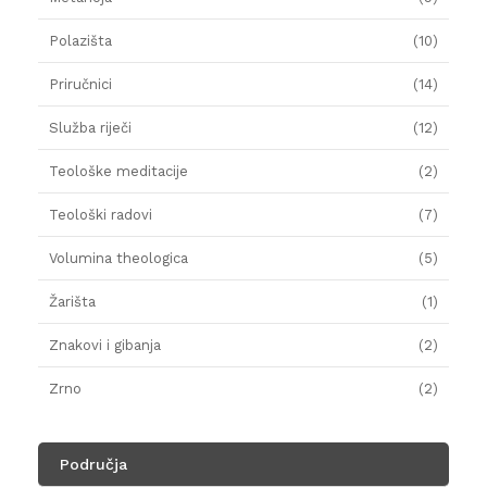
Polazišta
(10)
Priručnici
(14)
Služba riječi
(12)
Teološke meditacije
(2)
Teološki radovi
(7)
Volumina theologica
(5)
Žarišta
(1)
Znakovi i gibanja
(2)
Zrno
(2)
Područja