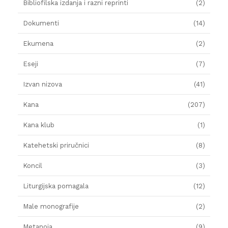
Bibliofilska izdanja i razni reprinti
(2)
Dokumenti
(14)
Ekumena
(2)
Eseji
(7)
Izvan nizova
(41)
Kana
(207)
Kana klub
(1)
Katehetski priručnici
(8)
Koncil
(3)
Liturgijska pomagala
(12)
Male monografije
(2)
Metanoja
(9)