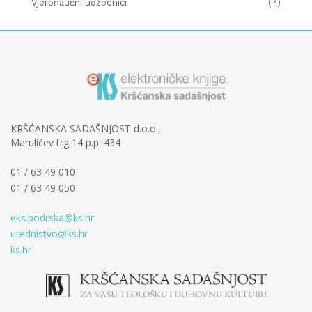
Vjeronaučni udžbenici
(7)
KRŠĆANSKA SADAŠNJOST d.o.o.,
Marulićev trg 14 p.p. 434
01 / 63 49 010
01 / 63 49 050
eks.podrska@ks.hr
urednistvo@ks.hr
ks.hr