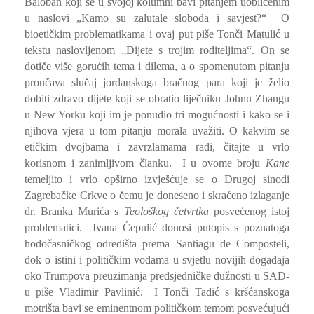
Baloban koji se u svojoj kolumni bavi pitanjem uobličenim
u naslovi „Kamo su zalutale sloboda i savjest?“ O
bioetičkim problematikama i ovaj put piše Tonči Matulić u
tekstu naslovljenom „Dijete s trojim roditeljima“. On se
dotiče više gorućih tema i dilema, a o spomenutom pitanju
proučava slučaj jordanskoga bračnog para koji je želio
dobiti zdravo dijete koji se obratio liječniku Johnu Zhangu
u New Yorku koji im je ponudio tri mogućnosti i kako se i
njihova vjera u tom pitanju morala uvažiti. O kakvim se
etičkim dvojbama i zavrzlamama radi, čitajte u vrlo
korisnom i zanimljivom članku. I u ovome broju
Kane
temeljito i vrlo opširno izvješćuje se o Drugoj sinodi
Zagrebačke Crkve o čemu je doneseno i skraćeno izlaganje
dr. Branka Murića s
Teološkog četvrtka
posvećenog istoj
problematici. Ivana Ćepulić donosi putopis s poznatoga
hodočasničkog odredišta prema Santiagu de Composteli,
dok o istini i političkim vođama u svjetlu novijih događaja
oko Trumpova preuzimanja predsjedničke dužnosti u SAD-
u piše Vladimir Pavlinić. I Tonči Tadić s kršćanskoga
motrišta bavi se eminentnom političkom temom posvećujući