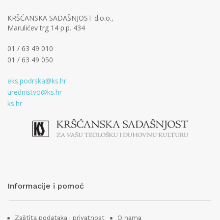
KRŠĆANSKA SADAŠNJOST d.o.o.,
Marulićev trg 14 p.p. 434
01 / 63 49 010
01 / 63 49 050
eks.podrska@ks.hr
urednistvo@ks.hr
ks.hr
Informacije i pomoć
Zaštita podataka i privatnost
O nama