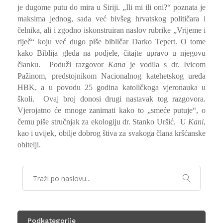
je dugome putu do mira u Siriji. „Ili mi ili oni?“ poznata je
maksima jednog, sada već bivšeg hrvatskog političara i
čelnika, ali i zgodno iskonstruiran naslov rubrike „Vrijeme i
riječ“ koju već dugo piše bibličar Darko Tepert. O tome
kako Biblija gleda na podjele, čitajte upravo u njegovu
članku. Poduži razgovor
Kana
je vodila s dr. Ivicom
Pažinom, predstojnikom Nacionalnog katehetskog ureda
HBK, a u povodu 25 godina katoličkoga vjeronauka u
školi. Ovaj broj donosi drugi nastavak tog razgovora.
Vjerojatno će mnoge zanimati kako to „smeće putuje“, o
čemu piše stručnjak za ekologiju dr. Stanko Uršić. U
Kani
,
kao i uvijek, obilje dobrog štiva za svakoga člana kršćanske
obitelji.
Podkategorije