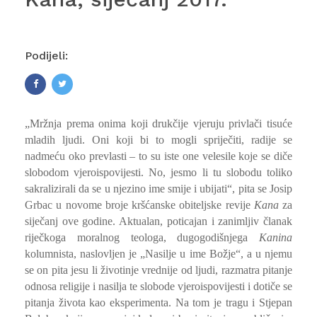
Podijeli:
„Mržnja prema onima koji drukčije vjeruju privlači tisuće
mladih ljudi. Oni koji bi to mogli spriječiti, radije se
nadmeću oko prevlasti – to su iste one velesile koje se diče
slobodom vjeroispovijesti. No, jesmo li tu slobodu toliko
sakralizirali da se u njezino ime smije i ubijati“, pita se Josip
Grbac u novome broje kršćanske obiteljske revije
Kana
za
siječanj ove godine. Aktualan, poticajan i zanimljiv članak
riječkoga moralnog teologa, dugogodišnjega
Kanina
kolumnista, naslovljen je „Nasilje u ime Božje“, a u njemu
se on pita jesu li životinje vrednije od ljudi, razmatra pitanje
odnosa religije i nasilja te slobode vjeroispovijesti i dotiče se
pitanja života kao eksperimenta. Na tom je tragu i Stjepan