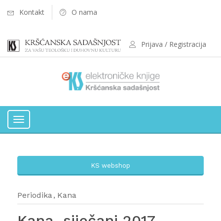
Kontakt
O nama
Prijava / Registracija
Toggle
navigation
KS webshop
Periodika
Kana
Kana, siječanj 2017.