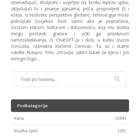
iznenađujući, dosljedni i uvjerljivi na široku lepezu upita,
uključujući tu i pisanje pjesama, priča, propovijedi (!) i
eseja. Iz teološke perspektive gledano, tehnologija može
poboljšati čovjekov život samo ako je popraćena,
čvrstom etikom, kulturom i duhovnošću, koji mu doista
mogu postaviti granice i učiti ga prisebnom
samosvladavanju. O ChatGPT-ju i duši, u kutku
Izazov
trenutka
, razmatra Krešimir Cerovac. Tu su i stalne
rubrike
Putopis, Film, Zdravlje
, zatim kutak za djecu i još
mnogo toga…
Podkategorije
Kana
(259)
Služba riječi
(25)