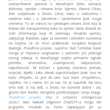
unutarcrkvene javnosti u današnjem dobu sveopće
duhovne, vjerske i crkvene krize. Vjernici, članovi Crkve,
žele sudjelovati u životu Crkve, kako u radostima i
nadama tako i u žalostima i tjeskobama ljudi svoga
vremena. To se odnosi na cjelokupni crkveni život koji bi
trebao biti transparentniji kako bi vjernici lakše dolazili do
onih informacija koje ih zanimaju. Hrvatski vjernici,
zaključuje Baloban, vape za iskrenim i istinskim susretima
na kojima će se moći prakticirati socijalna krjepost
dijaloga.
Prijeđimo prijeko, zajedno:
Naš Tomislav Kasić
ovoga je mjeseca razgovarao s autorom još jednoga
novog izdanja. Iz današnjega svijeta primamo signale
potrebe, siromaštva, osamljenosti, isključenosti,
napuštenosti. Mi kršćani s ljubavlju moramo primati,
osjećati, dijeliti i tako davati suprotstavljeni znak. Isus ne
kaže: »Prijeđi«, to jest idi sam. Isus kaže: »Prijeđimo«,
zajedno. On s nama. On za nas. On je suputnik. Na istoj
smo lađi. O toj lađi, o životu na razmeđi dobra i zla,
govori don Benito Giorgetta predstavljajući svoju knjigu
Prijeđimo prijeko
.
Ima li umjetna inteligencija
dušu?:
Iako katkad odgovori ChatGTP-a mogu biti
pogrješni, rezultati su često zapanjujući jer su