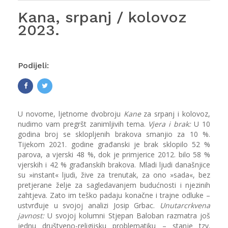
Kana, srpanj / kolovoz
2023.
Podijeli:
U novome, ljetnome dvobroju
Kane
za srpanj i kolovoz,
nudimo vam pregršt zanimljivih tema.
Vjera i brak:
U 10
godina broj se sklopljenih brakova smanjio za 10 %.
Tijekom 2021. godine građanski je brak sklopilo 52 %
parova, a vjerski 48 %, dok je primjerice 2012. bilo 58 %
vjerskih i 42 % građanskih brakova. Mladi ljudi današnjice
su »instant« ljudi, žive za trenutak, za ono »sada«, bez
pretjerane želje za sagledavanjem budućnosti i njezinih
zahtjeva. Zato im teško padaju konačne i trajne odluke –
ustvrđuje u svojoj analizi Josip Grbac.
Unutarcrkvena
javnost:
U svojoj kolumni Stjepan Baloban razmatra još
jednu društveno-religijsku problematiku – stanje tzv.