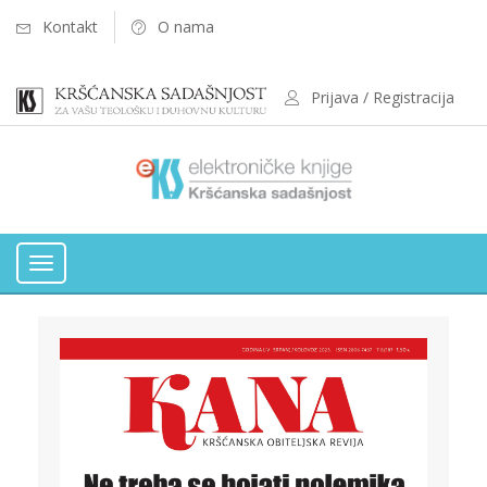
Kontakt
O nama
Prijava / Registracija
Toggle
navigation