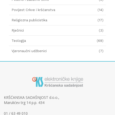
Povijest Crkve i kršćanstva
(14)
Religiozna publicistika
(17)
Rječnici
(3)
Teologija
(69)
Vjeronaučni udžbenici
(7)
KRŠĆANSKA SADAŠNJOST d.o.o.,
Marulićev trg 14 p.p. 434
01 / 63 49 010