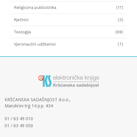
Religiozna publicistika
(17)
Rječnici
(3)
Teologija
(69)
Vjeronaučni udžbenici
(7)
KRŠĆANSKA SADAŠNJOST d.o.o.,
Marulićev trg 14 p.p. 434
01 / 63 49 010
01 / 63 49 050