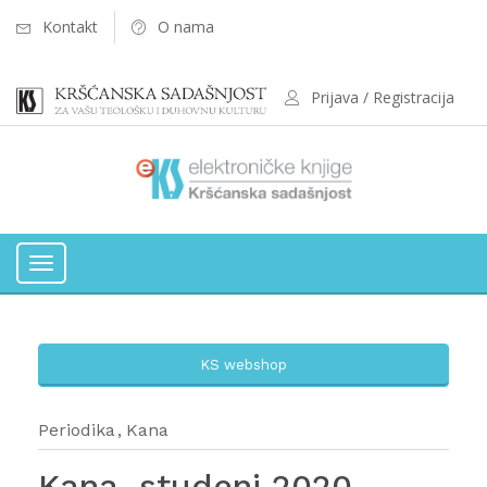
Kontakt
O nama
Prijava / Registracija
Toggle
navigation
KS webshop
Periodika
Kana
Kana, studeni 2020.