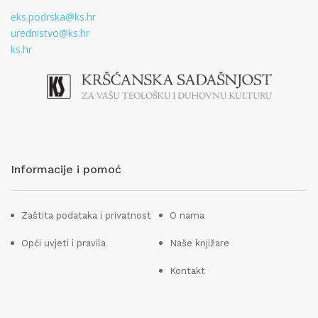
eks.podrska@ks.hr
urednistvo@ks.hr
ks.hr
Informacije i pomoć
Zaštita podataka i privatnost
O nama
Opći uvjeti i pravila
Naše knjižare
Kontakt