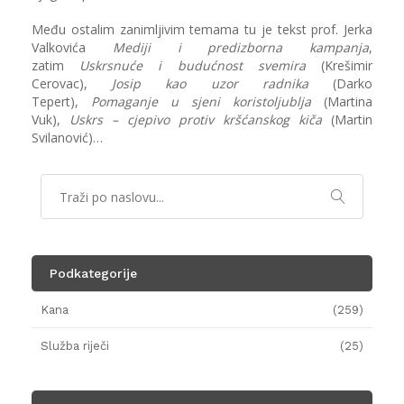
Među ostalim zanimljivim temama tu je tekst prof. Jerka
Valkovića
Mediji i predizborna kampanja
,
zatim
Uskrsnuće i budućnost svemira
(Krešimir
Cerovac),
Josip kao uzor radnika
(Darko
Tepert),
Pomaganje u sjeni koristoljublja
(Martina
Vuk),
Uskrs – cjepivo protiv kršćanskog kiča
(Martin
Svilanović)…
Podkategorije
Kana
(259)
Služba riječi
(25)