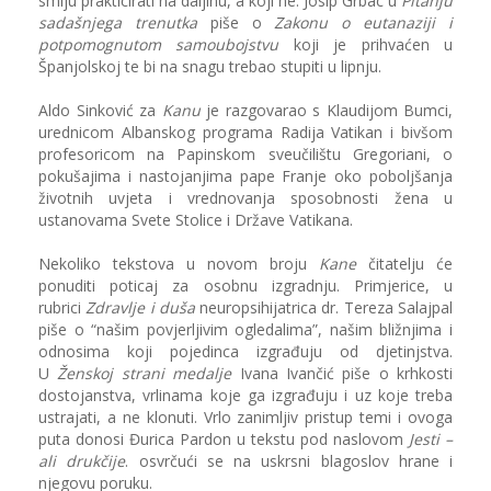
smiju prakticirati na daljinu, a koji ne. Josip Grbac u
Pitanju
sadašnjega trenutka
piše o
Zakonu o eutanaziji i
potpomognutom samoubojstvu
koji je prihvaćen u
Španjolskoj te bi na snagu trebao stupiti u lipnju.
Aldo Sinković za
Kanu
je razgovarao s Klaudijom Bumci,
urednicom Albanskog programa Radija Vatikan i bivšom
profesoricom na Papinskom sveučilištu Gregoriani, o
pokušajima i nastojanjima pape Franje oko poboljšanja
životnih uvjeta i vrednovanja sposobnosti žena u
ustanovama Svete Stolice i Države Vatikana.
Nekoliko tekstova u novom broju
Kane
čitatelju će
ponuditi poticaj za osobnu izgradnju. Primjerice, u
rubrici
Zdravlje i duša
neuropsihijatrica dr. Tereza Salajpal
piše o “našim povjerljivim ogledalima”, našim bližnjima i
odnosima koji pojedinca izgrađuju od djetinjstva.
U
Ženskoj strani medalje
Ivana Ivančić piše o krhkosti
dostojanstva, vrlinama koje ga izgrađuju i uz koje treba
ustrajati, a ne klonuti. Vrlo zanimljiv pristup temi i ovoga
puta donosi Đurica Pardon u tekstu pod naslovom
Jesti –
ali drukčije
. osvrčući se na uskrsni blagoslov hrane i
njegovu poruku.