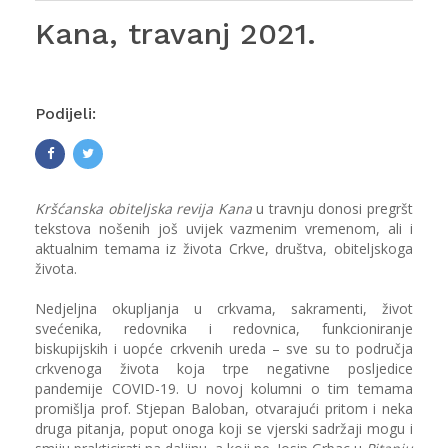
Kana, travanj 2021.
Podijeli:
Kršćanska obiteljska revija Kana
u travnju donosi pregršt
tekstova nošenih još uvijek vazmenim vremenom, ali i
aktualnim temama iz života Crkve, društva, obiteljskoga
života.
Nedjeljna okupljanja u crkvama, sakramenti, život
svećenika, redovnika i redovnica, funkcioniranje
biskupijskih i uopće crkvenih ureda – sve su to područja
crkvenoga života koja trpe negativne posljedice
pandemije COVID-19. U novoj kolumni o tim temama
promišlja prof. Stjepan Baloban, otvarajući pritom i neka
druga pitanja, poput onoga koji se vjerski sadržaji mogu i