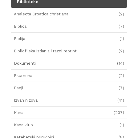
Biblioteke
Analecta Croatica christiana
(2)
Biblica
(7)
Biblija
(1)
Bibliofilska izdanja i razni reprinti
(2)
Dokumenti
(14)
Ekumena
(2)
Eseji
(7)
Izvan nizova
(41)
Kana
(207)
Kana klub
(1)
Katehetski priručnici
(8)