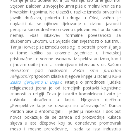
Pitanje je što dobivamo, a još važnije, što time gubimo?
Stjepan Baloban u svojoj kolumni piše o molitvi krunice na
hrvatskim trgovima. Ne ulazeći u razlike između privatnih i
javnih društava, pokreta i udruga u Crkvi, važno je
naglasiti da se njihovo djelovanje u civilnoj javnosti
percipira kao »određeno crkveno djelovanje«. I onda kada
nemaju »baš nikakve« formalne povezanosti sa
službenom Crkvom. Uz Svjetski dan svjesnosti o autizmu,
Tanja Horvat piše između ostalog i o potrebi promišljanja
o tome koliko su crkvene zajednice u Hrvatskoj
pristupačne i otvorene osobama iz spektra autizma, kao i
njihovim obiteljima. U zanimljivom intervjuu s dr. Sašom
Horvatom pod naslovom
Zašto smo prirodno
religiozni?
prigodom izlaska njegove knjige u izdanju KS
-a
Zašto vjerujemo u Boga?
.
Pitanje o prirodnosti ljudske
religioznosti jedna je od temeljnih postavki kognitivne
znanosti o religiji. Teza je izrazito kompleksna i zato je
naširoko obrađeno u knjizi. Njegovim riječima:
„Perspektive koje se otvaraju su očaravajuće.“ Đurica
Pardon piše o entomogafiji – jedenju insekata. I dok put
novca pokazuje da se zarada od proizvodnje kukaca
slijeva u iste džepove koji su donedavno promovirali
meso i mesne prerađevine, sada ta ista industrija