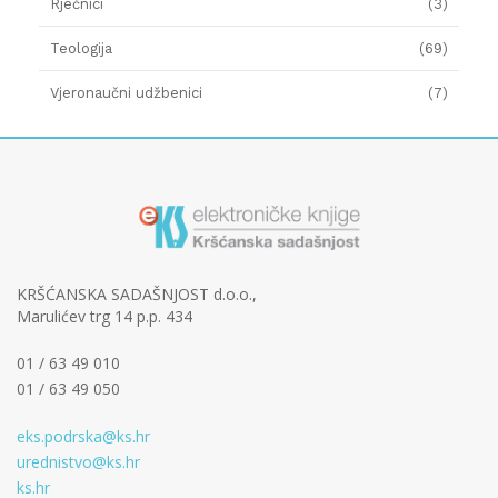
Rječnici
(3)
Teologija
(69)
Vjeronaučni udžbenici
(7)
KRŠĆANSKA SADAŠNJOST d.o.o.,
Marulićev trg 14 p.p. 434
01 / 63 49 010
01 / 63 49 050
eks.podrska@ks.hr
urednistvo@ks.hr
ks.hr