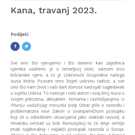
Kana, travanj 2023.
Podijeli:
Sve ono što vjerujemo i što slavimo kao zajednica
vjernika usidreno je u temeljnoj istini, samom srcu
kršćanske vjere, a to je Uskrsnuće Gospodina našega
Isusa Krista. Pozvani smo živjeti uskrsnu radost, a sve
ono što nam život i naši dani donose nastojati sagledavati
u svjetlu Uskrsa. To nastoje i naši autori i ovaj broj
Kane
u
svojim prilozima, aktualnim temama i razmišljanjima. U
Pitanju sadašnjeg trenutka
Josip Grbac piše o razvodu i
problematizira novi Zakon o izvanparničnom postupku
koji će u određenim situacijama jako olakšati razvod, a
Hrvatsku svrstati uz bok Rumunjskoj te će dvije zemlje
imati najliberalniji i najlakši postupak razvoda u Europi.