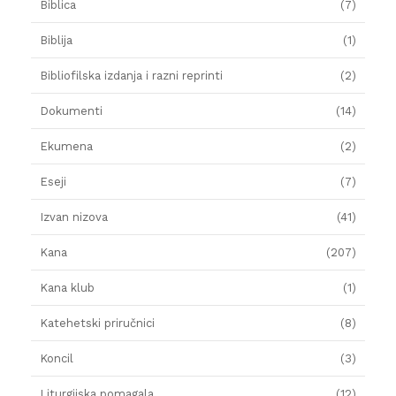
Biblica
(7)
Biblija
(1)
Bibliofilska izdanja i razni reprinti
(2)
Dokumenti
(14)
Ekumena
(2)
Eseji
(7)
Izvan nizova
(41)
Kana
(207)
Kana klub
(1)
Katehetski priručnici
(8)
Koncil
(3)
Liturgijska pomagala
(12)