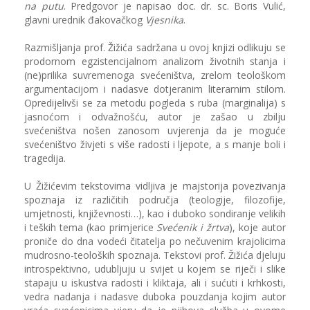
na putu
. Predgovor je napisao doc. dr. sc. Boris Vulić,
glavni urednik đakovačkog
Vjesnika
.
Razmišljanja prof. Žižića sadržana u ovoj knjizi odlikuju se
prodornom egzistencijalnom analizom životnih stanja i
(ne)prilika suvremenoga svećeništva, zrelom teološkom
argumentacijom i nadasve dotjeranim literarnim stilom.
Opredijelivši se za metodu pogleda s ruba (marginalija) s
jasnoćom i odvažnošću, autor je zašao u zbilju
svećeništva nošen zanosom uvjerenja da je moguće
svećeništvo živjeti s više radosti i ljepote, a s manje boli i
tragedija.
U Žižićevim tekstovima vidljiva je majstorija povezivanja
spoznaja iz različitih područja (teologije, filozofije,
umjetnosti, književnosti…), kao i duboko sondiranje velikih
i teških tema (kao primjerice
Svećenik i žrtva
), koje autor
proniče do dna vodeći čitatelja po nečuvenim krajolicima
mudrosno-teoloških spoznaja. Tekstovi prof. Žižića djeluju
introspektivno, udubljuju u svijet u kojem se riječi i slike
stapaju u iskustva radosti i kliktaja, ali i sućuti i krhkosti,
vedra nadanja i nadasve duboka pouzdanja kojim autor