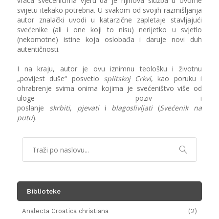
vraća svećenicima vjeru da je njihova služba u ovome
svijetu itekako potrebna. U svakom od svojih razmišljanja
autor znalački uvodi u katarzične zapletaje stavljajući
svećenike (ali i one koji to nisu) nerijetko u svjetlo
(nekomotne) istine koja oslobađa i daruje novi duh
autentičnosti.
I na kraju, autor je ovu iznimnu teološku i životnu
„povijest duše“ posvetio
splitskoj Crkvi
, kao poruku i
ohrabrenje svima onima kojima je svećeništvo više od
uloge – poziv i
poslanje
skrbiti
,
pjevati
i
blagoslivljati
(
Svećenik na
putu
).
Biblioteke
Analecta Croatica christiana
(2)