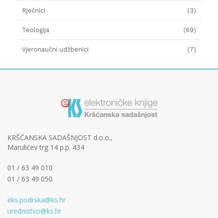
Rječnici
(3)
Teologija
(69)
Vjeronaučni udžbenici
(7)
KRŠĆANSKA SADAŠNJOST d.o.o.,
Marulićev trg 14 p.p. 434
01 / 63 49 010
01 / 63 49 050
eks.podrska@ks.hr
urednistvo@ks.hr