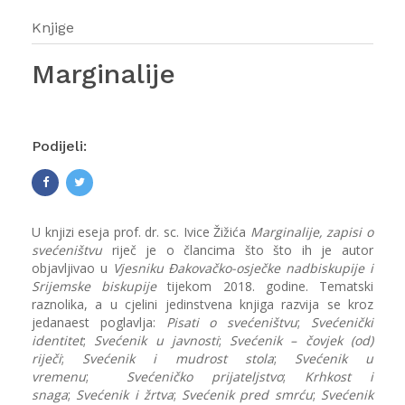
Knjige
Marginalije
Podijeli:
U knjizi eseja prof. dr. sc. Ivice Žižića
Marginalije, zapisi o
svećeništvu
riječ je o člancima što što ih je autor
objavljivao u
Vjesniku
Đakovačko-osječke nadbiskupije i
Srijemske biskupije
tijekom 2018. godine. Tematski
raznolika, a u cjelini jedinstvena knjiga razvija se kroz
jedanaest poglavlja:
Pisati o svećeništvu
;
Svećenički
identitet
;
Svećenik u javnosti
;
Svećenik – čovjek (od)
riječi
;
Svećenik i mudrost stola
;
Svećenik u
vremenu
;
Svećeničko prijateljstvo
;
Krhkost i
snaga
;
Svećenik i žrtva
;
Svećenik pred smrću
;
Svećenik