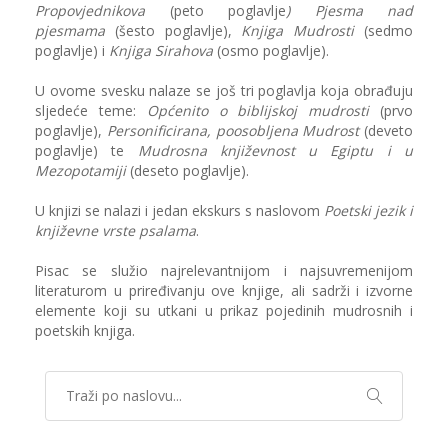
Propovjednikova
(peto poglavlje
) Pjesma nad
pjesmama
(šesto poglavlje),
Knjiga Mudrosti
(sedmo
poglavlje) i
Knjiga Sirahova
(osmo poglavlje).
U ovome svesku nalaze se još tri poglavlja koja obrađuju
sljedeće teme:
Općenito o biblijskoj mudrosti
(prvo
poglavlje),
Personificirana, poosobljena Mudrost
(deveto
poglavlje) te
Mudrosna književnost u Egiptu i u
Mezopotamiji
(deseto poglavlje).
U knjizi se nalazi i jedan ekskurs s naslovom
Poetski jezik i
književne vrste psalama
.
Pisac se služio najrelevantnijom i najsuvremenijom
literaturom u priređivanju ove knjige, ali sadrži i izvorne
elemente koji su utkani u prikaz pojedinih mudrosnih i
poetskih knjiga.