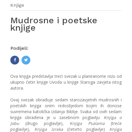
Knjige
Mudrosne i poetske
knjige
Podijeli:
Ova knjiga predstavlja treći svezak u planiranome nizu od
ukupno četiri knjige Uvoda u knjige Staroga zavjeta istog
autora.
Ovaj svezak obrađuje sedam starozavjetnih mudrosnih i
poetskih knjiga onim redoslijedom kojim ih donose
suvremena katolička izdanja Biblije. Svaka od ovih sedam
knjiga obrađena je u zasebnom poglavlju:
Knjiga o
Jobu
(drugo poglavlje),
Knjiga Psalama
(treće
poglavlje),
Knjiga Izreka
(četvrto poglavlje)
Knjiga