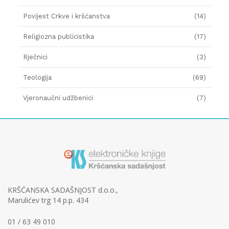
Povijest Crkve i kršćanstva
(14)
Religiozna publicistika
(17)
Rječnici
(3)
Teologija
(69)
Vjeronaučni udžbenici
(7)
KRŠĆANSKA SADAŠNJOST d.o.o.,
Marulićev trg 14 p.p. 434
01 / 63 49 010