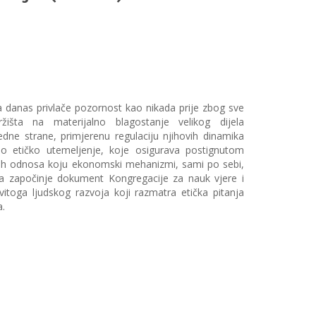
a danas privlače pozornost kao nikada prije zbog sve
tržišta na materijalno blagostanje velikog dijela
edne strane, primjerenu regulaciju njihovih dinamika
sno etičko utemeljenje, koje osigurava postignutom
skih odnosa koju ekonomski mehanizmi, sami po sebi,
ma započinje dokument Kongregacije za nauk vjere i
vitoga ljudskog razvoja koji razmatra etička pitanja
a.