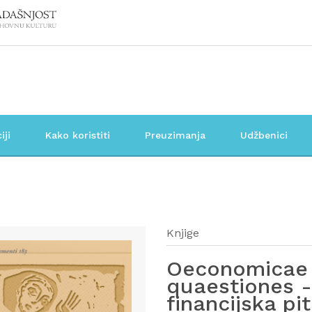
iji
Kako koristiti
Preuzimanja
Udžbenici
Knjige
Oeconomicae 
quaestiones -
financijska pi