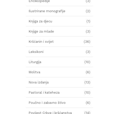
Enciklopedije
(3)
Ilustrirane monografije
(2)
Knjiga za djecu
(1)
Knjige za mlade
(3)
Kršćanin i svijet
(36)
Leksikoni
(3)
Liturgija
(10)
Molitva
(6)
Nova izdanja
(13)
Pastoral i kateheza
(10)
Poučno i zabavno štivo
(6)
Povijest Crkve i kršćanstva
(14)