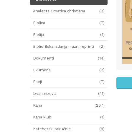
Analecta Croatica christiana
(2)
Biblica
(7)
Biblija
(1)
Bibliofilska izdanja i razni reprinti
(2)
Dokumenti
(14)
Ekumena
(2)
Eseji
(7)
Izvan nizova
(41)
Kana
(207)
Kana klub
(1)
Katehetski priručnici
(8)