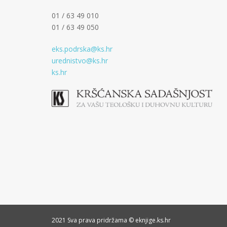
01 / 63 49 010
01 / 63 49 050
eks.podrska@ks.hr
urednistvo@ks.hr
ks.hr
2021 Sva prava pridržama © eknjige.ks.hr