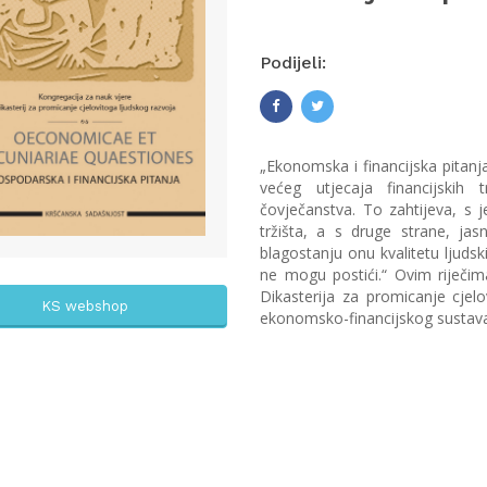
Podijeli:
„Ekonomska i financijska pitanj
većeg utjecaja financijskih 
čovječanstva. To zahtijeva, s j
tržišta, a s druge strane, ja
blagostanju onu kvalitetu ljud
ne mogu postići.“ Ovim riječi
Dikasterija za promicanje cjelo
KS webshop
ekonomsko-financijskog sustav