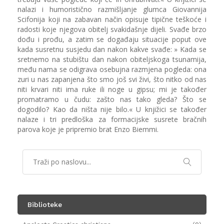
nalazi i humoristično razmišljanje glumca Giovannija
Scifonija koji na zabavan način opisuje tipične teškoće i
radosti koje njegova obitelj svakidašnje dijeli. Svađe brzo
dođu i prođu, a zatim se događaju situacije poput ove
kada susretnu susjedu dan nakon kakve svađe: » Kada se
sretnemo na stubištu dan nakon obiteljskoga tsunamija,
među nama se odigrava osebujna razmjena pogleda: ona
zuri u nas zapanjena što smo još svi živi, što nitko od nas
niti krvari niti ima ruke ili noge u gipsu; mi je također
promatramo u čudu: zašto nas tako gleda? Što se
dogodilo? Kao da ništa nije bilo.« U knjižici se također
nalaze i tri predloška za formacijske susrete bračnih
parova koje je pripremio brat Enzo Biemmi.
Biblioteke