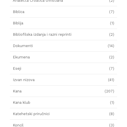
Analecta Croatica christiana
(2)
Biblica
(7)
Biblija
(1)
Bibliofilska izdanja i razni reprinti
(2)
Dokumenti
(14)
Ekumena
(2)
Eseji
(7)
Izvan nizova
(41)
Kana
(207)
Kana klub
(1)
Katehetski priručnici
(8)
Koncil
(3)