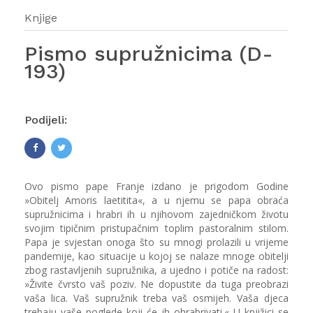
Knjige
Pismo supružnicima (D-
193)
Podijeli:
Ovo pismo pape Franje izdano je prigodom Godine
»Obitelj Amoris laetitita«, a u njemu se papa obraća
supružnicima i hrabri ih u njihovom zajedničkom životu
svojim tipičnim pristupačnim toplim pastoralnim stilom.
Papa je svjestan onoga što su mnogi prolazili u vrijeme
pandemije, kao situacije u kojoj se nalaze mnoge obitelji
zbog rastavljenih supružnika, a ujedno i potiče na radost:
»Živite čvrsto vaš poziv. Ne dopustite da tuga preobrazi
vaša lica. Vaš supružnik treba vaš osmijeh. Vaša djeca
trebaju vaše poglede koji će ih ohrabrivati.« U knjižici se