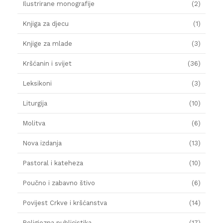
Ilustrirane monografije
(2)
Knjiga za djecu
(1)
Knjige za mlade
(3)
Kršćanin i svijet
(36)
Leksikoni
(3)
Liturgija
(10)
Molitva
(6)
Nova izdanja
(13)
Pastoral i kateheza
(10)
Poučno i zabavno štivo
(6)
Povijest Crkve i kršćanstva
(14)
Religiozna publicistika
(17)