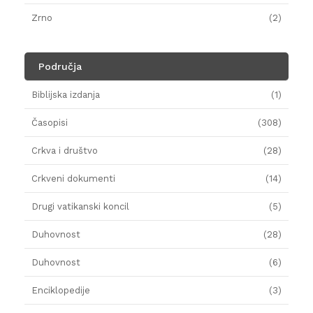
Zrno
(2)
Područja
Biblijska izdanja
(1)
Časopisi
(308)
Crkva i društvo
(28)
Crkveni dokumenti
(14)
Drugi vatikanski koncil
(5)
Duhovnost
(28)
Duhovnost
(6)
Enciklopedije
(3)