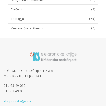
Rječnici
(3)
Teologija
(69)
Vjeronaučni udžbenici
(7)
KRŠĆANSKA SADAŠNJOST d.o.o.,
Marulićev trg 14 p.p. 434
01 / 63 49 010
01 / 63 49 050
eks.podrska@ks.hr