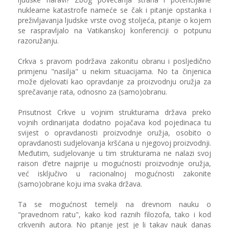
nuklearne katastrofe nameće se čak i pitanje opstanka i
preživljavanja ljudske vrste ovog stoljeća, pitanje o kojem
se raspravljalo na Vatikanskoj konferenciji o potpunu
razoružanju.
Crkva s pravom podržava zakonitu obranu i posljedično
primjenu "nasilja" u nekim situacijama. No ta činjenica
može djelovati kao opravdanje za proizvodnju oružja za
sprečavanje rata, odnosno za (samo)obranu.
Prisutnost Crkve u vojnim strukturama država preko
vojnih ordinarijata dodatno pojačava kod pojedinaca tu
svijest o opravdanosti proizvodnje oružja, osobito o
opravdanosti sudjelovanja kršćana u njegovoj proizvodnji.
Međutim, sudjelovanje u tim strukturama ne nalazi svoj
raison d’etre najprije u mogućnosti proizvodnje oružja,
već isključivo u racionalnoj mogućnosti zakonite
(samo)obrane koju ima svaka država.
Ta se mogućnost temelji na drevnom nauku o
"pravednom ratu", kako kod raznih filozofa, tako i kod
crkvenih autora. No pitanje jest je li takav nauk danas