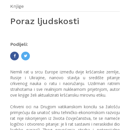
Knjige
Poraz ljudskosti
Podijeli:
Nemili rat u srcu Europe između dvije kršćanske zemlje,
Rusije i Ukrajine, nanovo stavlja u središte pitanje
crkvenog nauka o ratu i naoružanju. Uzdrman ratnim
strahotama i sve realnijom nuklearnom prijetnjom, autor
ove knjige želi aktualizirati kršćansku mirovnu etiku.
Crkveni oci na Drugom vatikanskom koncilu sa žalošću
primjećuju da unatoč silnu tehničko-ekonomskom razvoju
rat nije iskorijenjen iz života čovječanstva, te se nameće
logično i otvoreno pitanje: je li rat sastavni i neraskidivi dio
ljudske naravi? Zbog povećanja straha i potencijalne