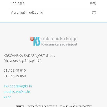
Teologija
(69)
Vjeronaučni udžbenici
(7)
KRŠĆANSKA SADAŠNJOST d.o.o.,
Marulićev trg 14 p.p. 434
01 / 63 49 010
01 / 63 49 050
eks.podrska@ks.hr
urednistvo@ks.hr
ks.hr