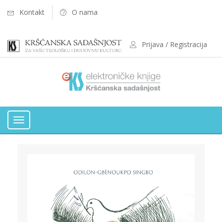
Kontakt
O nama
Prijava / Registracija
Toggle
navigation