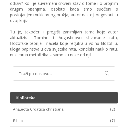
održiv? Koji je suvremeni crkveni stav o tome i o brojnim
drugim pitanjima, osobito kada smo suočeni s
postojanjem nuklearnog oružja, autor nastoji odgovoriti u
ovoj knjizi.
Tu je, također, i pregršt zanimljivih tema koje autor
aktualizira: Tomino i Augustinovo shvaćanje rata,
filozofske teorije i načela koje reguliraju vojnu filozofiju,
uloga papinstva u dva svjetska rata, koncilski nauk o ratu,
nuklearna metafizika – samo su neke od njih.
Biblioteke
Analecta Croatica christiana
(2)
Biblica
(7)