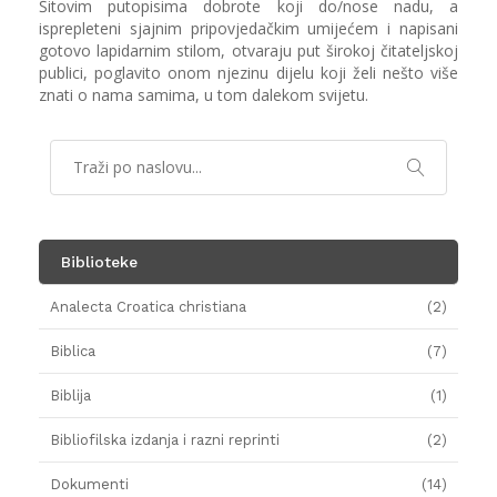
Šitovim putopisima dobrote koji do/nose nadu, a
isprepleteni sjajnim pripovjedačkim umijećem i napisani
gotovo lapidarnim stilom, otvaraju put širokoj čitateljskoj
publici, poglavito onom njezinu dijelu koji želi nešto više
znati o nama samima, u tom dalekom svijetu.
Biblioteke
Analecta Croatica christiana
(2)
Biblica
(7)
Biblija
(1)
Bibliofilska izdanja i razni reprinti
(2)
Dokumenti
(14)