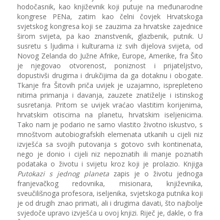
hodočasnik, kao književnik koji putuje na međunarodne
kongrese PEN­a, zatim kao čelni čovjek Hrvatskoga
svjetskog kongresa koji se zauzima za hrvatske zajednice
širom svijeta, pa kao znanstvenik, glazbenik, putnik. U
susretu s ljudima i kulturama iz svih dijelova svijeta, od
Novog Zelanda do Južne Afrike, Europe, Amerike, fra Šito
je njegovao otvorenost, poniznost i prijateljstvo,
dopustivši drugima i drukčijima da ga dotaknu i obogate.
Tkanje fra Šitovih priča uvijek je uzajamno, isprepleteno
nitima primanja i davanja, zauzete znatiželje i istinskog
susretanja. Pritom se uvijek vraćao vlastitim korijenima,
hrvatskim otiscima na planetu, hrvatskim iseljenicima.
Tako nam je podario ne samo vlastito životno iskustvo, s
mnoštvom autobiografskih elemenata utkanih u cijeli niz
izvješća sa svojih putovanja s gotovo svih kontinenata,
nego je donio i cijeli niz nepoznatih ili manje poznatih
podataka o životu i svijetu kroz koji je prolazio. Knjiga
Putokazi s jednog planeta
zapis je o životu jednoga
franjevačkog redovnika, misionara, književnika,
sveučilišnoga profesora, iseljenika, svjetskoga putnika koji
je od drugih znao primati, ali i drugima davati, što najbolje
svjedoče upravo izvješća u ovoj knjizi. Riječ je, dakle, o fra