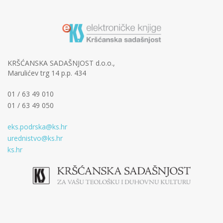
KRŠĆANSKA SADAŠNJOST d.o.o.,
Marulićev trg 14 p.p. 434
01 / 63 49 010
01 / 63 49 050
eks.podrska@ks.hr
urednistvo@ks.hr
ks.hr