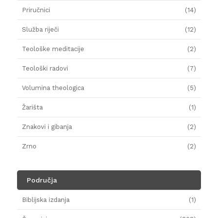
Priručnici
(14)
Služba riječi
(12)
Teološke meditacije
(2)
Teološki radovi
(7)
Volumina theologica
(5)
Žarišta
(1)
Znakovi i gibanja
(2)
Zrno
(2)
Područja
Biblijska izdanja
(1)