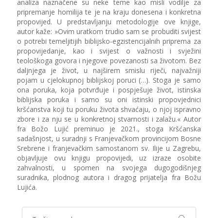
analiza naznačene su neke teme kao misli vodilje za
pripremanje homilija te je na kraju donesena i konkretna
propovijed. U predstavljanju metodologije ove knjige,
autor kaže: »Ovim uratkom trudio sam se probuditi svijest
o potrebi temeljitijih biblijsko-egzistencijalnih priprema za
propovijedanje, kao i svijest o važnosti i svježini
teološkoga govora i njegove povezanosti sa životom. Bez
daljnjega je život, u najširem smislu riječi, najvažniji
pojam u cjelokupnoj biblijskoj poruci (…). Stoga je samo
ona poruka, koja potvrđuje i pospješuje život, istinska
biblijska poruka i samo su oni istinski propovjednici
kršćanstva koji tu poruku života shvaćaju, o njoj ispravno
zbore i za nju se u konkretnoj stvarnosti i zalažu.« Autor
fra Božo Lujić preminuo je 2021., stoga Kršćanska
sadašnjost, u suradnji s Franjevačkom provincijom Bosne
Srebrene i franjevačkim samostanom sv. Ilije u Zagrebu,
objavljuje ovu knjigu propovijedi, uz izraze osobite
zahvalnosti, u spomen na svojega dugogodišnjeg
suradnika, plodnog autora i dragog prijatelja fra Božu
Lujića.