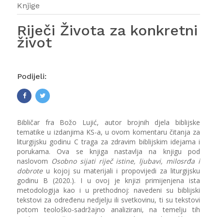
Knjige
Riječi Života za konkretni
život
Podijeli:
Bibličar fra Božo Lujić, autor brojnih djela biblijske
tematike u izdanjima KS-a, u ovom komentaru čitanja za
liturgijsku godinu C traga za zdravim biblijskim idejama i
porukama. Ova se knjiga nastavlja na knjigu pod
naslovom
Osobno sijati riječ istine, ljubavi, milosrđa i
dobrote
u kojoj su materijali i propovijedi za liturgijsku
godinu B (2020.). I u ovoj je knjizi primijenjena ista
metodologija kao i u prethodnoj: navedeni su biblijski
tekstovi za određenu nedjelju ili svetkovinu, ti su tekstovi
potom teološko-sadržajno analizirani, na temelju tih