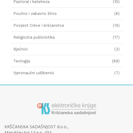
Pastoral i kateheza
(10)
Poučno i zabavno štivo
(6)
Povijest Crkve i kršćanstva
(14)
Religiozna publicistika
(17)
Rječnici
(3)
Teologija
(69)
Vjeronaučni udžbenici
(7)
KRŠĆANSKA SADAŠNJOST d.o.o.,
Marulićev trg 14 p.p. 434