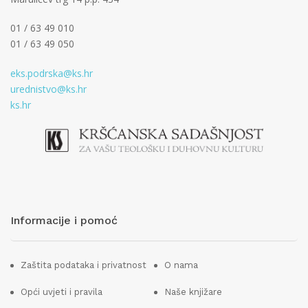
01 / 63 49 010
01 / 63 49 050
eks.podrska@ks.hr
urednistvo@ks.hr
ks.hr
Informacije i pomoć
Zaštita podataka i privatnost
O nama
Opći uvjeti i pravila
Naše knjižare