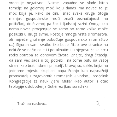
vrednuje negativno. Naime, zapadne se vlade bitno
temelje na golemoj moći koju danas ima novac: to je
moć koja je, kako se čini, iznad svake druge. Stoga
manjak gospodarske moći znači beznačajnost na
političkoj, društvenoj pa čak i ljudskoj razini. Onoga tko
nema novca procjenjuje se samo po tome koliko može
poslužiti u druge svrhe. Postoje mnoge vrste siromaštva,
ali najveće gnušanje pobuđuje gospodarsko siromaštvo
(…) Siguran sam: svatko tko bude čitao ove stranice na
neki će se način osjetiti potaknutim i u njegovu će se srcu
roditi potreba za obnovom života. Znajte, dragi čitatelji,
da sam već sada u toj potrebi i na tome putu na vašoj
strani, kao brat i iskreni prijatelj“. U ovoj su, dakle, knjizi na
jednome mjestu skupljeni papa Franjo kao najsnažniji
promicatelj i zagovornik siromašnih (uvodno), pročelnik
Kongregacije za nauk vjere Müller (kao autor) i otac
teologije oslobođenja Gutiérrez (kao suradnik).