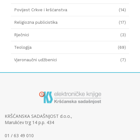
Povijest Crkve i kršćanstva
(14)
Religiozna publicistika
(17)
Rječnici
(3)
Teologija
(69)
Vjeronaučni udžbenici
(7)
KRŠĆANSKA SADAŠNJOST d.o.o.,
Marulićev trg 14 p.p. 434
01 / 63 49 010