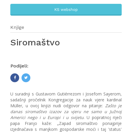
KS webshop
Knjige
Siromaštvo
Podijeli:
U suradnji s Gustavom Gutiérrezom i Josefom Sayerom,
sadašnji pročelnik Kongregacije za nauk vjere kardinal
Müller, u ovoj knjizi nudi odgovor na pitanje:
Zašto je
danas siromaštvo izazov za vjeru ne samo u Južnoj
Americi nego i u Europi i u svijetu
. U popratnoj riječi
papa Franjo kaže: „Zapad siromaštvo ponajprije
izjednačava s manjkom gospodarske moći i taj 'status'