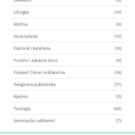
Leksikoni
(3)
Liturgija
(10)
Molitva
(6)
Nova izdanja
(13)
Pastoral i kateheza
(10)
Poučno i zabavno štivo
(6)
Povijest Crkve i kršćanstva
(14)
Religiozna publicistika
(17)
Rječnici
(3)
Teologija
(69)
Vjeronaučni udžbenici
(7)