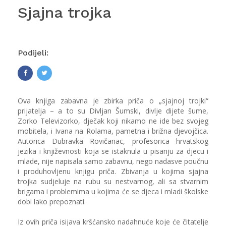
Sjajna trojka
Podijeli:
Ova knjiga zabavna je zbirka priča o „sjajnoj trojki“
prijatelja – a to su Divljan Šumski, divlje dijete šume,
Zorko Televizorko, dječak koji nikamo ne ide bez svojeg
mobitela, i Ivana na Rolama, pametna i brižna djevojčica.
Autorica Dubravka Rovičanac, profesorica hrvatskog
jezika i književnosti koja se istaknula u pisanju za djecu i
mlade, nije napisala samo zabavnu, nego nadasve poučnu
i produhovljenu knjigu priča. Zbivanja u kojima sjajna
trojka sudjeluje na rubu su nestvarnog, ali sa stvarnim
brigama i problemima u kojima će se djeca i mladi školske
dobi lako prepoznati.
Iz ovih priča isijava kršćansko nadahnuće koje će čitatelje