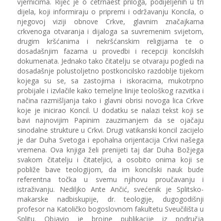
vjernicima. Riječ je o četrnaest priloga, podijeljenih u tri
dijela, koji informiraju o pripremi i održavanju Koncila, o
njegovoj viziji obnove Crkve, glavnim značajkama
crkvenoga otvaranja i dijaloga sa suvremenim svijetom,
drugim kršćanima i nekršćanskim religijama te o
dosadašnjim fazama u provedbi i recepciji koncilskih
dokumenata. Jednako tako čitatelju se otvaraju pogledi na
dosadašnje polustoljetno postkoncilsko razdoblje tijekom
kojega su se, sa zastojima i iskoracima, mukotrpno
probijale i izvlačile kako temeljne linije teološkog razvitka i
načina razmišljanja tako i glavni obrisi novoga lica Crkve
koje je inicirao Koncil. U dodatku se nalazi tekst koji se
bavi najnovijim Papinim zauzimanjem da se ojačaju
sinodalne strukture u Crkvi. Drugi vatikanski koncil zacijelo
je dar Duha Svetoga i epohalna orijentacija Crkvi našega
vremena. Ova knjiga želi prenijeti taj dar Duha Božjega
svakom čitatelju i čitateljici, a osobito onima koji se
pobliže bave teologijom, da im koncilski nauk bude
referentna točka u svemu njihovu proučavanju i
istraživanju. Nediljko Ante Ančić, svećenik je Splitsko-
makarske nadbiskupije, dr. teologije, dugogodišnji
profesor na Katoličko bogoslovnom fakultetu Sveučilišta u
Splitu. Objavio je brojne publikacije iz područja