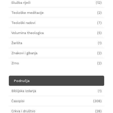
Služba riječi
(12)
Teološke meditacije
(2)
Teološki radovi
(7)
Volumina theologica
(5)
Žarišta
(1)
Znakovi i gibanja
(2)
Zrno
(2)
Područja
Biblijska izdanja
(1)
Časopisi
(308)
Crkva i društvo
(28)