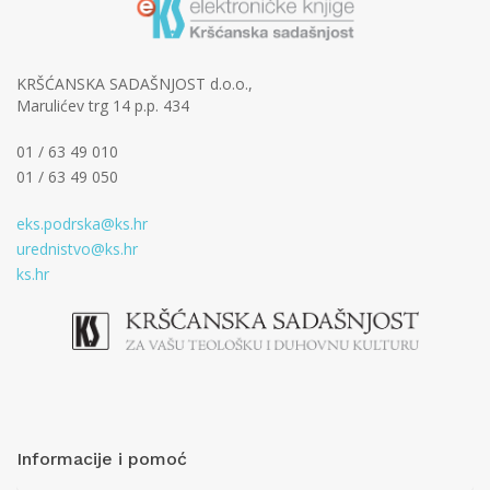
KRŠĆANSKA SADAŠNJOST d.o.o.,
Marulićev trg 14 p.p. 434
01 / 63 49 010
01 / 63 49 050
eks.podrska@ks.hr
urednistvo@ks.hr
ks.hr
Informacije i pomoć