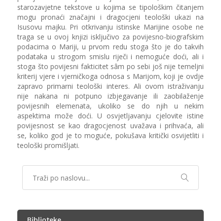
starozavjetne tekstove u kojima se tipološkim čitanjem
mogu pronaći značajni i dragocjeni teološki ukazi na
Isusovu majku. Pri otkrivanju istinske Marijine osobe ne
traga se u ovoj knjizi isključivo za povijesno-biografskim
podacima o Mariji, u prvom redu stoga što je do takvih
podataka u strogom smislu riječi i nemoguće doći, ali i
stoga što povijesni fakticitet sâm po sebi još nije temeljni
kriterij vjere i vjerničkoga odnosa s Marijom, koji je ovdje
zapravo primarni teološki interes. Ali ovom istraživanju
nije nakana ni potpuno izbjegavanje ili zaobilaženje
povijesnih elemenata, ukoliko se do njih u nekim
aspektima može doći. U osvjetljavanju cjelovite istine
povijesnost se kao dragocjenost uvažava i prihvaća, ali
se, koliko god je to moguće, pokušava kritički osvijetliti i
teološki promišljati.
Biblioteke