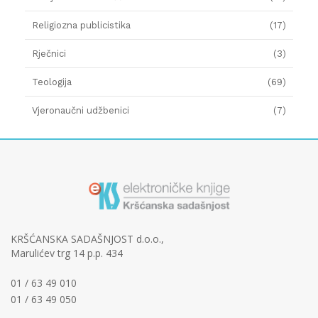
Religiozna publicistika
(17)
Rječnici
(3)
Teologija
(69)
Vjeronaučni udžbenici
(7)
KRŠĆANSKA SADAŠNJOST d.o.o.,
Marulićev trg 14 p.p. 434
01 / 63 49 010
01 / 63 49 050