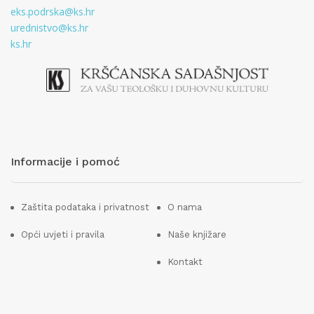
eks.podrska@ks.hr
urednistvo@ks.hr
ks.hr
Informacije i pomoć
Zaštita podataka i privatnost
O nama
Opći uvjeti i pravila
Naše knjižare
Kontakt