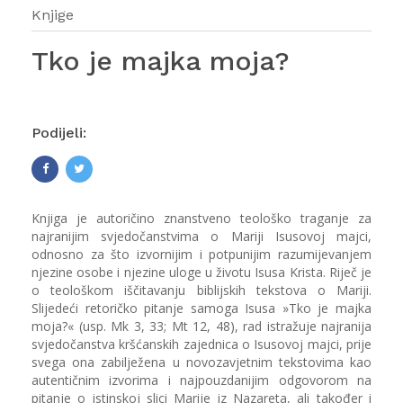
Knjige
Tko je majka moja?
Podijeli:
Knjiga je autoričino znanstveno teološko traganje za
najranijim svjedočanstvima o Mariji Isusovoj majci,
odnosno za što izvornijim i potpunijim razumijevanjem
njezine osobe i njezine uloge u životu Isusa Krista. Riječ je
o teološkom iščitavanju biblijskih tekstova o Mariji.
Slijedeći retoričko pitanje samoga Isusa »Tko je majka
moja?« (usp. Mk 3, 33; Mt 12, 48), rad istražuje najranija
svjedočanstva kršćanskih zajednica o Isusovoj majci, prije
svega ona zabilježena u novozavjetnim tekstovima kao
autentičnim izvorima i najpouzdanijim odgovorom na
pitanje o istinskoj slici Marije iz Nazareta, ali također i