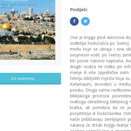
Podijeli:
Ova je knjiga plod autorova du
voditelja hodočašća po Svetoj ze
među koje se ubraja i ona sli
svojevrsni vodič po Svetoj zeml
biti posve nanovo napisana. Auto
drugih vodiča ne toliko po in
manje ili više zajedničke svim 
četiriju biblijskih mjesta koja 
KS webshop
Kafarnaum, dovodeći u međuod
poruku. Druga važna razlikovna
biblijskoga prostora posreds
svakoga obrađenog biblijskog mje
kratka, ali potrebna da se p
posjetitelja ili hodočasnika. Ov
način približavaju zemljopisni 
rukama će držati knjigu tkanja 
osobno razmišljanje o mjesti