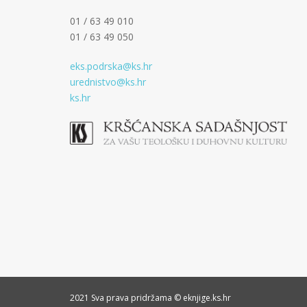
01 / 63 49 010
01 / 63 49 050
eks.podrska@ks.hr
urednistvo@ks.hr
ks.hr
2021 Sva prava pridržama © eknjige.ks.hr