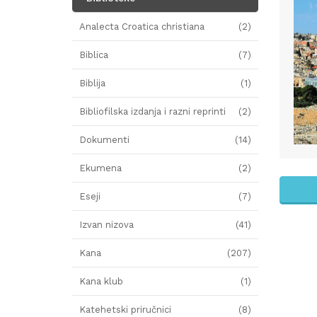
Analecta Croatica christiana
(2)
Biblica
(7)
Biblija
(1)
Bibliofilska izdanja i razni reprinti
(2)
Dokumenti
(14)
Ekumena
(2)
Eseji
(7)
Izvan nizova
(41)
Kana
(207)
Kana klub
(1)
Katehetski priručnici
(8)