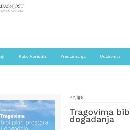
iji
Kako koristiti
Preuzimanja
Udžbenici
Knjige
Tragovima bibl
događanja