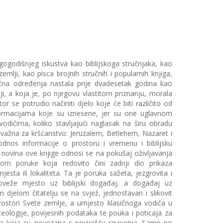
gogodišnjeg iskustva kao biblijskoga stručnjaka, kao
mlji, kao pisca brojnih stručnih i popularnih knjiga,
čna određenja nastala prije dvadesetak godina kao
ji, a koja je, po njegovu vlastitom priznanju, morala
r se potrudio načiniti djelo koje će biti različito od
formacijama koje su iznesene, jer su one uglavnom
vodičima, koliko stavljajući naglasak na širu obradu
su važna za kršćanstvo: Jeruzalem, Betlehem, Nazaret i
nos informacije o prostoru i vremenu i biblijsku
 novina ove knjige odnosi se na pokušaj oživljavanja
tvom poruke koja redovito čini zadnji dio prikaza
sta ili lokaliteta. Ta je poruka sažeta, jezgrovita i
oveže mjesto uz biblijski događaj, a događaj uz
im djelom čitatelju se na svjež, jednostavan i slikovit
prostori Svete zemlje, a umjesto klasičnoga vodiča u
teologije, povijesnih podataka te pouka i poticaja za
ma koja su povezana s poviješću spasenja. Samo po