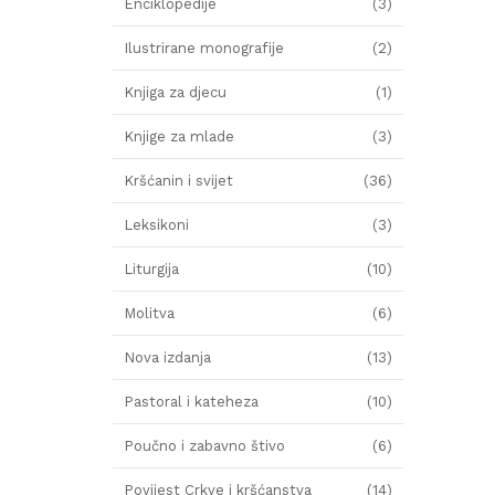
Enciklopedije
(3)
Ilustrirane monografije
(2)
Knjiga za djecu
(1)
Knjige za mlade
(3)
Kršćanin i svijet
(36)
Leksikoni
(3)
Liturgija
(10)
Molitva
(6)
Nova izdanja
(13)
Pastoral i kateheza
(10)
Poučno i zabavno štivo
(6)
Povijest Crkve i kršćanstva
(14)