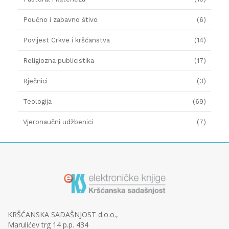
Poučno i zabavno štivo
(6)
Povijest Crkve i kršćanstva
(14)
Religiozna publicistika
(17)
Rječnici
(3)
Teologija
(69)
Vjeronaučni udžbenici
(7)
KRŠĆANSKA SADAŠNJOST d.o.o.,
Marulićev trg 14 p.p. 434