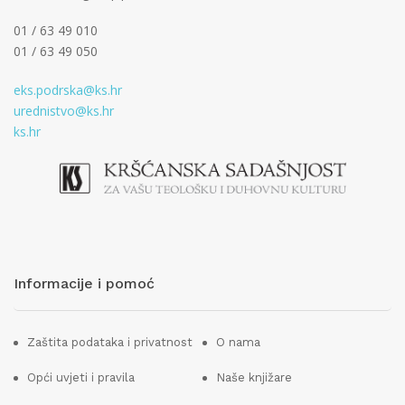
01 / 63 49 010
01 / 63 49 050
eks.podrska@ks.hr
urednistvo@ks.hr
ks.hr
Informacije i pomoć
Zaštita podataka i privatnost
O nama
Opći uvjeti i pravila
Naše knjižare