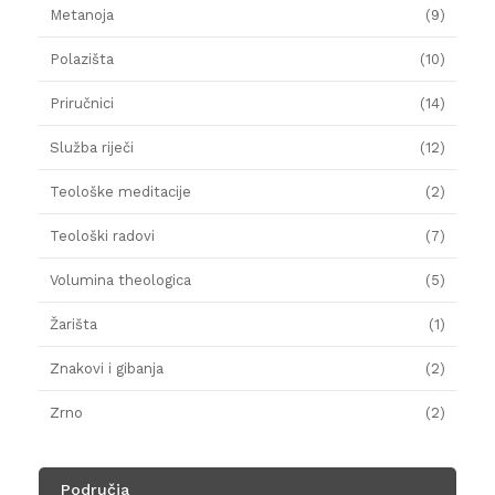
Metanoja
(9)
Polazišta
(10)
Priručnici
(14)
Služba riječi
(12)
Teološke meditacije
(2)
Teološki radovi
(7)
Volumina theologica
(5)
Žarišta
(1)
Znakovi i gibanja
(2)
Zrno
(2)
Područja