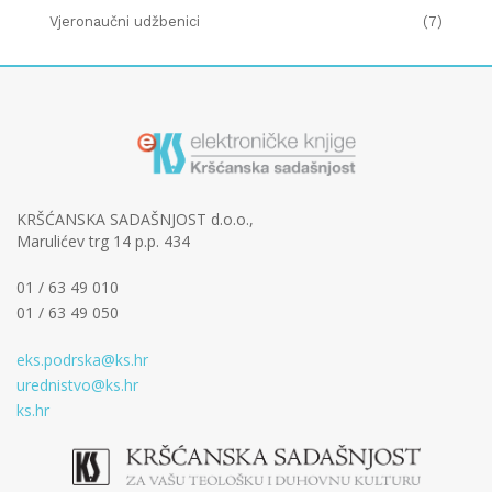
Vjeronaučni udžbenici
(7)
KRŠĆANSKA SADAŠNJOST d.o.o.,
Marulićev trg 14 p.p. 434
01 / 63 49 010
01 / 63 49 050
eks.podrska@ks.hr
urednistvo@ks.hr
ks.hr