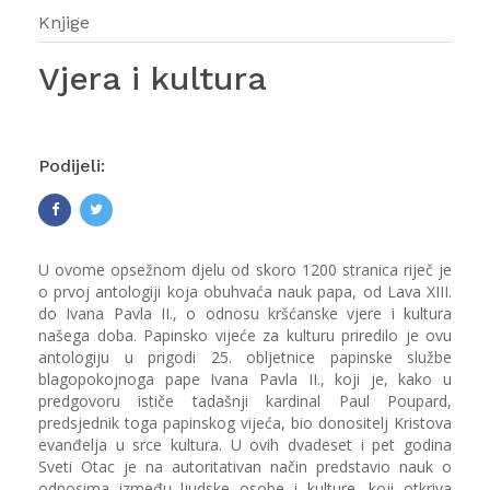
Knjige
Vjera i kultura
Podijeli:
U ovome opsežnom djelu od skoro 1200 stranica riječ je
o prvoj antologiji koja obuhvaća nauk papa, od Lava XIII.
do Ivana Pavla II., o odnosu kršćanske vjere i kultura
našega doba. Papinsko vijeće za kulturu priredilo je ovu
antologiju u prigodi 25. obljetnice papinske službe
blagopokojnoga pape Ivana Pavla II., koji je, kako u
predgovoru ističe tadašnji kardinal Paul Poupard,
predsjednik toga papinskog vijeća, bio donositelj Kristova
evanđelja u srce kultura. U ovih dvadeset i pet godina
Sveti Otac je na autoritativan način predstavio nauk o
odnosima između ljudske osobe i kulture, koji otkriva