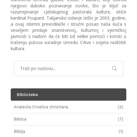
njegovo duboko poznavanje osobe, što je ključ za
razumijevanje cjelokupnog pastorala kulture, ističe
kardinal Poupard. Talijansko izdanje izišlo je 2003. godine,
a ovaj obimni prevodilački i stručni posao naša kuća s
veseljem predaje znanstvenoj, kulturnoj i vjerničkoj
javnosti s nadom da će biti od velike pomoći i koristi u
traženju putova suradnje između Crkve i svijeta različitih
kultura.
Biblioteke
Analecta Croatica christiana
(2)
Biblica
(7)
Biblija
(1)