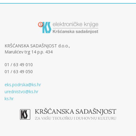
KRŠĆANSKA SADAŠNJOST d.o.o.,
Marulićev trg 14 p.p. 434
01 / 63 49 010
01 / 63 49 050
eks.podrska@ks.hr
urednistvo@ks.hr
ks.hr