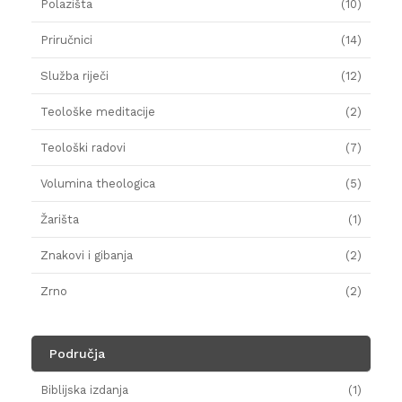
Polazišta
(10)
Priručnici
(14)
Služba riječi
(12)
Teološke meditacije
(2)
Teološki radovi
(7)
Volumina theologica
(5)
Žarišta
(1)
Znakovi i gibanja
(2)
Zrno
(2)
Područja
Biblijska izdanja
(1)