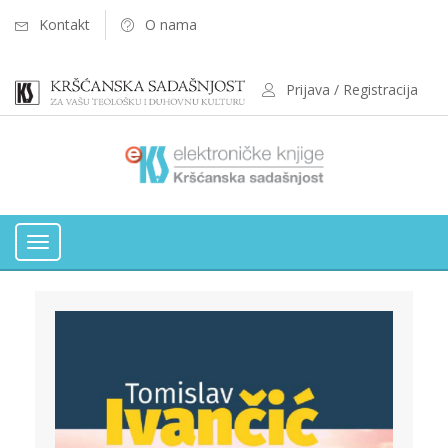
Kontakt
O nama
Prijava / Registracija
Toggle
navigation