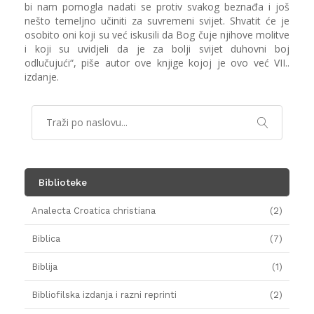
bi nam pomogla nadati se protiv svakog beznađa i još
nešto temeljno učiniti za suvremeni svijet. Shvatit će je
osobito oni koji su već iskusili da Bog čuje njihove molitve
i koji su uvidjeli da je za bolji svijet duhovni boj
odlučujući“, piše autor ove knjige kojoj je ovo već VII..
izdanje.
Biblioteke
Analecta Croatica christiana
(2)
Biblica
(7)
Biblija
(1)
Bibliofilska izdanja i razni reprinti
(2)