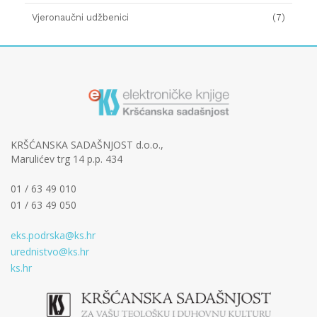
Vjeronaučni udžbenici
(7)
KRŠĆANSKA SADAŠNJOST d.o.o.,
Marulićev trg 14 p.p. 434
01 / 63 49 010
01 / 63 49 050
eks.podrska@ks.hr
urednistvo@ks.hr
ks.hr