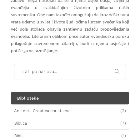
zabavu, nego nastojati da se u njima osjeti odsjaj življenja
evanđelja u svakidašnjim životnim prilikama naših
suvremenika. One nam također omogućuju da kroz odškrinuta
vrata uđemo u svijet i živote ljudi očima i srcem svećenika koji
već pola stoljeća obavlja zahtjevnu zadaću propovijedanja
evanđelja. Literarnim oblikom priče autor evanđeosku poruku
prilagođuje suvremenom čitatelju, budi u njemu osjećaje i
potiče ga na razmišljanje.
Biblioteke
Analecta Croatica christiana
(2)
Biblica
(7)
Biblija
(1)