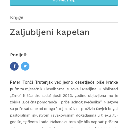
KS webshop
Knjige
Zaljubljeni kapelan
Podijeli:
Pater Tonči Trstenjak već jedno desetljeće piše kratke
priče
za mjesečnik Glasnik Srca Isusova i Marijina. U biblioteci
„Zrno“ Kršćanske sadašnjosti 2013. godine objavljena mu je
zbirka „Božićna pomoranča – priče jednog svećenika“. Njegove
su priče satkane od onoga što je doživio i proživio čovjek bogat
pastoralnim iskustvom i svakovrsnim događajima u tijeku 75-
godišnjeg života i rada. Nakana autora nije bila napisati priče za