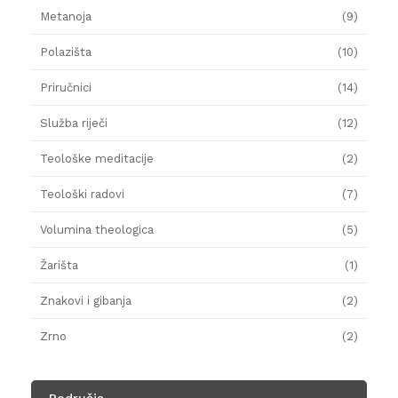
Metanoja
(9)
Polazišta
(10)
Priručnici
(14)
Služba riječi
(12)
Teološke meditacije
(2)
Teološki radovi
(7)
Volumina theologica
(5)
Žarišta
(1)
Znakovi i gibanja
(2)
Zrno
(2)
Područja