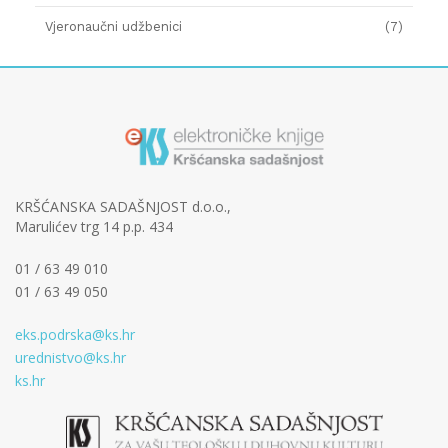
Vjeronaučni udžbenici
(7)
KRŠĆANSKA SADAŠNJOST d.o.o.,
Marulićev trg 14 p.p. 434
01 / 63 49 010
01 / 63 49 050
eks.podrska@ks.hr
urednistvo@ks.hr
ks.hr