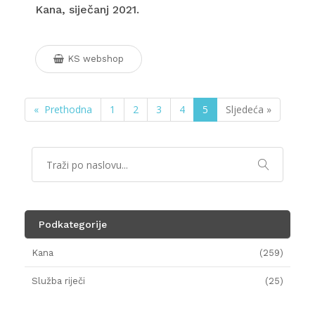
Kana, siječanj 2021.
KS webshop
« Prethodna
1
2
3
4
5
Sljedeća »
Podkategorije
Kana
(259)
Služba riječi
(25)