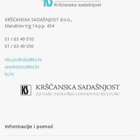
KRŠĆANSKA SADAŠNJOST d.o.o.,
Marulićev trg 14 p.p. 434
01 / 63 49 010
01 / 63 49 050
eks.podrska@ks.hr
urednistvo@ks.hr
ks.hr
Informacije i pomoć