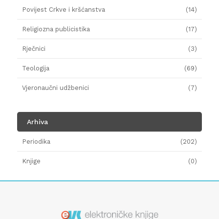
Povijest Crkve i kršćanstva
(14)
Religiozna publicistika
(17)
Rječnici
(3)
Teologija
(69)
Vjeronaučni udžbenici
(7)
Arhiva
Periodika
(202)
Knjige
(0)