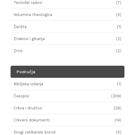
Teološki radovi
(7)
Volumina theologica
(5)
Žarišta
(1)
Znakovi i gibanja
(2)
Zrno
(2)
Područja
Biblijska izdanja
(1)
Časopisi
(308)
Crkva i društvo
(28)
Crkveni dokumenti
(14)
Drugi vatikanski koncil
(5)