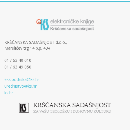
KRŠĆANSKA SADAŠNJOST d.o.o.,
Marulićev trg 14 p.p. 434
01 / 63 49 010
01 / 63 49 050
eks.podrska@ks.hr
urednistvo@ks.hr
ks.hr