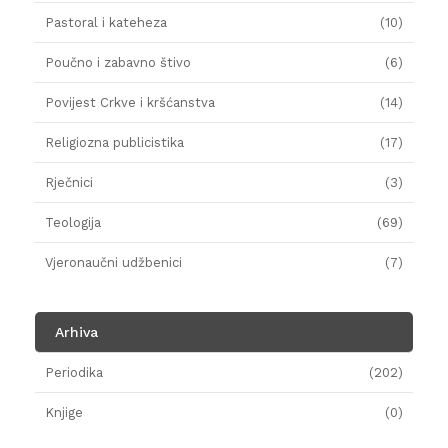
Pastoral i kateheza
(10)
Poučno i zabavno štivo
(6)
Povijest Crkve i kršćanstva
(14)
Religiozna publicistika
(17)
Rječnici
(3)
Teologija
(69)
Vjeronaučni udžbenici
(7)
Arhiva
Periodika
(202)
Knjige
(0)