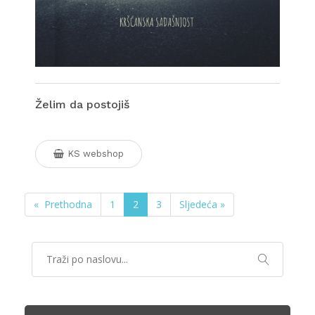
Želim da postojiš
KS webshop
« Prethodna
1
2
3
Sljedeća »