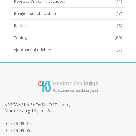
Povijest Crkve i kršćanstva
(14)
Religiozna publicistika
(17)
Rječnici
(3)
Teologija
(69)
Vjeronaučni udžbenici
(7)
KRŠĆANSKA SADAŠNJOST d.o.o.,
Marulićev trg 14 p.p. 434
01 / 63 49 010
01 / 63 49 050