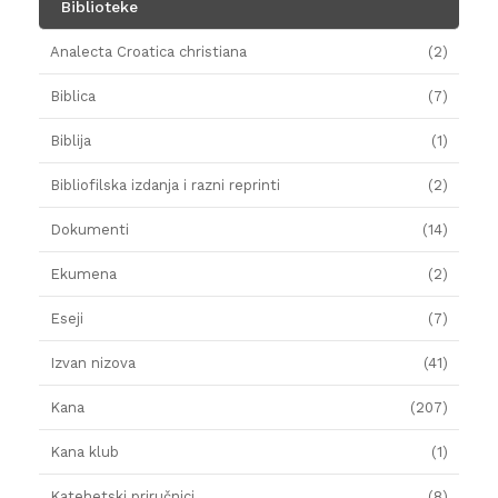
Biblioteke
Analecta Croatica christiana
(2)
Biblica
(7)
Biblija
(1)
Bibliofilska izdanja i razni reprinti
(2)
Dokumenti
(14)
Ekumena
(2)
Eseji
(7)
Izvan nizova
(41)
Kana
(207)
Kana klub
(1)
Katehetski priručnici
(8)