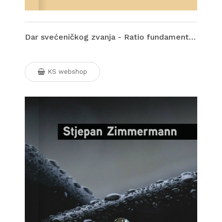
Dar svećeničkog zvanja - Ratio fundamentalis institutionis sacerdotalis (D-177)
KS webshop