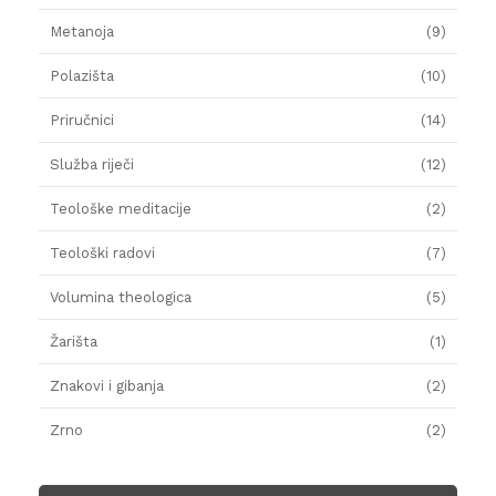
Metanoja
(9)
Polazišta
(10)
Priručnici
(14)
Služba riječi
(12)
Teološke meditacije
(2)
Teološki radovi
(7)
Volumina theologica
(5)
Žarišta
(1)
Znakovi i gibanja
(2)
Zrno
(2)