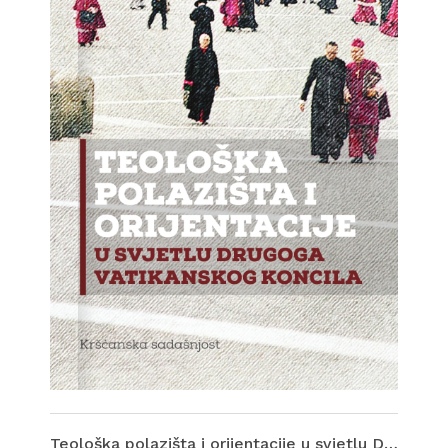
Teološka polazišta i orijentacije u svjetlu Drugoga vatikanskog koncila