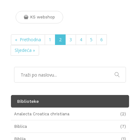
KS webshop
« Prethodna
1
2
3
4
5
6
Sljedeća »
Biblioteke
Analecta Croatica christiana
(2)
Biblica
(7)
Biblija
(1)