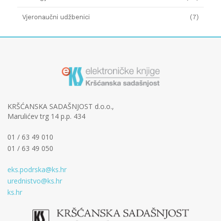
Vjeronaučni udžbenici
(7)
KRŠĆANSKA SADAŠNJOST d.o.o.,
Marulićev trg 14 p.p. 434
01 / 63 49 010
01 / 63 49 050
eks.podrska@ks.hr
urednistvo@ks.hr
ks.hr