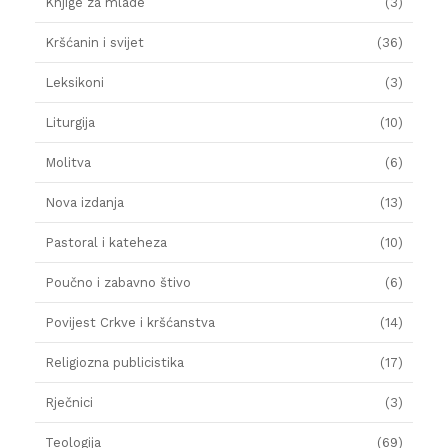
Knjige za mlade
(3)
Kršćanin i svijet
(36)
Leksikoni
(3)
Liturgija
(10)
Molitva
(6)
Nova izdanja
(13)
Pastoral i kateheza
(10)
Poučno i zabavno štivo
(6)
Povijest Crkve i kršćanstva
(14)
Religiozna publicistika
(17)
Rječnici
(3)
Teologija
(69)