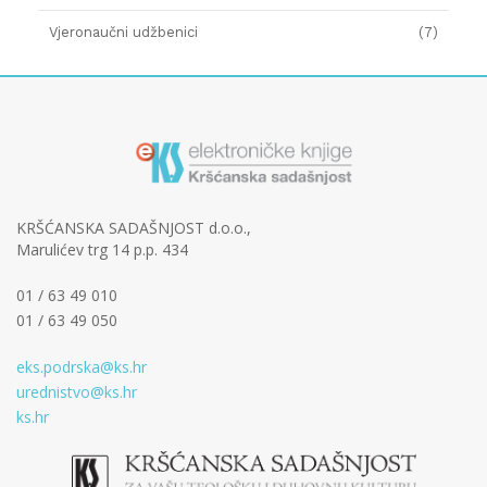
Vjeronaučni udžbenici
(7)
KRŠĆANSKA SADAŠNJOST d.o.o.,
Marulićev trg 14 p.p. 434
01 / 63 49 010
01 / 63 49 050
eks.podrska@ks.hr
urednistvo@ks.hr
ks.hr