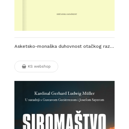
Asketsko-monaška duhovnost otačkog razdoblja
KS webshop