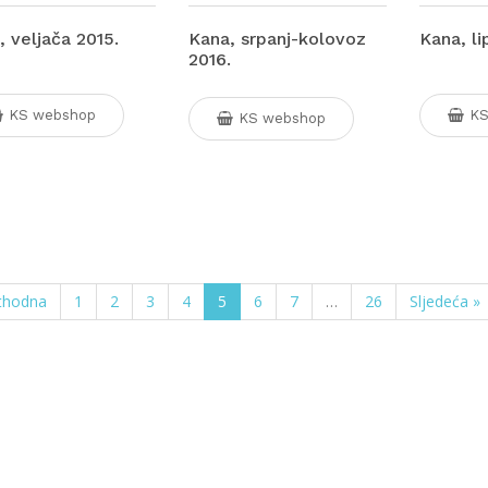
, veljača 2015.
Kana, srpanj-kolovoz
Kana, li
2016.
KS webshop
KS
KS webshop
thodna
1
2
3
4
5
6
7
…
26
Sljedeća »