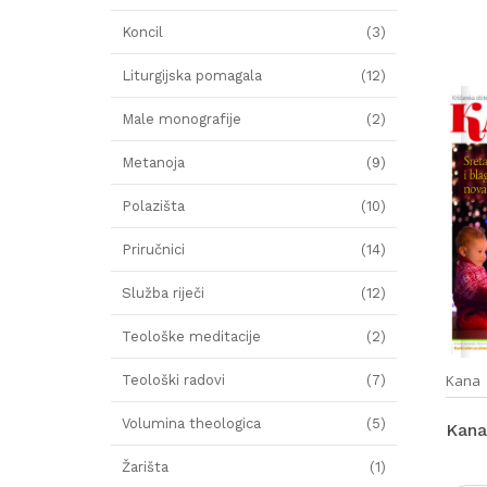
Koncil
(3)
Liturgijska pomagala
(12)
Male monografije
(2)
Metanoja
(9)
Polazišta
(10)
Priručnici
(14)
Služba riječi
(12)
Teološke meditacije
(2)
Kana
Teološki radovi
(7)
Volumina theologica
(5)
Kana
Žarišta
(1)