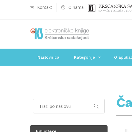
Kontakt
O nama
Naslovnica
Kategorije
O aplikac
Ča
Biblioteke