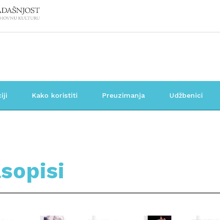
iji
Kako koristiti
Preuzimanja
Udžbenici
sopisi