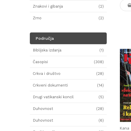
Znakovi i gibanja
(2)
Zrno
(2)
Područja
Biblijska izdanja
(1)
Časopisi
(308)
Crkva i društvo
(28)
Crkveni dokumenti
(14)
Drugi vatikanski koncil
(5)
Duhovnost
(28)
Duhovnost
(6)
Kana