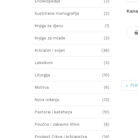
Enciklopedije
(3)
Kana
Ilustrirane monografije
(2)
Knjiga za djecu
(1)
Knjige za mlade
(3)
Kršćanin i svijet
(36)
Leksikoni
(3)
Liturgija
(10)
« Pre
Molitva
(6)
Nova izdanja
(13)
Pastoral i kateheza
(10)
Poučno i zabavno štivo
(6)
Povijest Crkve i kršćanstva
(14)