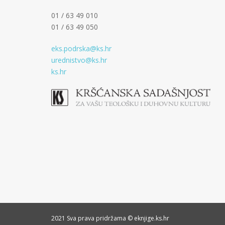
01 / 63 49 010
01 / 63 49 050
eks.podrska@ks.hr
urednistvo@ks.hr
ks.hr
2021 Sva prava pridržama © eknjige.ks.hr