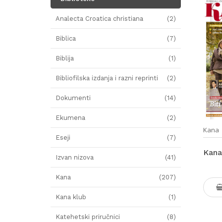
Analecta Croatica christiana
(2)
Biblica
(7)
Biblija
(1)
Bibliofilska izdanja i razni reprinti
(2)
Dokumenti
(14)
Ekumena
(2)
Kana
Eseji
(7)
Kana
Izvan nizova
(41)
Kana
(207)
Kana klub
(1)
Katehetski priručnici
(8)